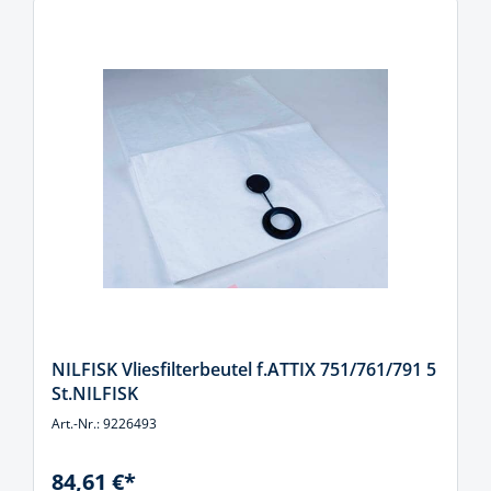
NILFISK Vliesfilterbeutel f.ATTIX 751/761/791 5
St.NILFISK
Art.-Nr.: 9226493
84,61 €*