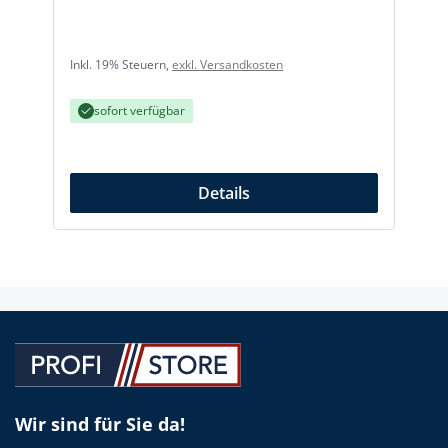
Inkl. 19% Steuern,
exkl. Versandkosten
I
sofort verfügbar
Details
Wir sind für Sie da!