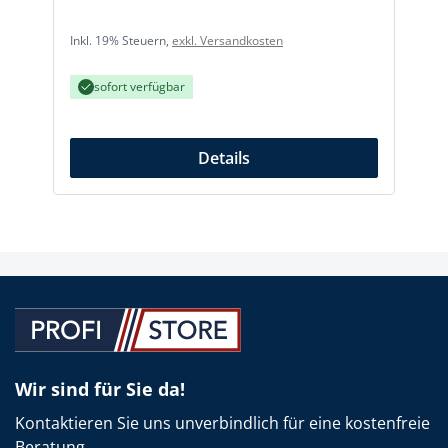
Inkl. 19% Steuern,
exkl. Versandkosten
I
sofort verfügbar
Details
Wir sind für Sie da!
Kontaktieren Sie uns unverbindlich für eine kostenfreie
Beratung.