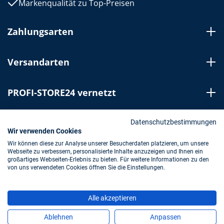
Markenqualität zu Top-Preisen
Zahlungsarten
Versandarten
PROFI-STORE24 vernetzt
Bestellung widerrufen
Datenschutzbestimmungen
Wir verwenden Cookies
Wir können diese zur Analyse unserer Besucherdaten platzieren, um unsere
Webseite zu verbessern, personalisierte Inhalte anzuzeigen und Ihnen ein
Impressum
AGB
Datenschutz
großartiges Webseiten-Erlebnis zu bieten. Für weitere Informationen zu den
von uns verwendeten Cookies öffnen Sie die Einstellungen.
* Alle Preise inkl. gesetzl. Mehrwertsteuer zzgl.
Alle akzeptieren
Versandkosten
und ggf. Nachnahmegebühren, wenn nicht
anders angegeben.
Ablehnen
Anpassen