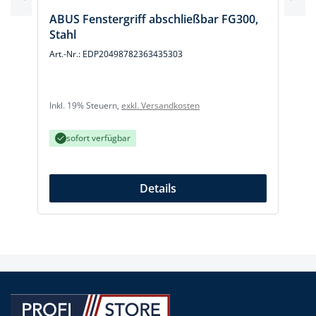
ABUS Fenstergriff abschließbar FG300,
Stahl
Art.-Nr.: EDP20498782363435303
Inkl. 19% Steuern,
exkl. Versandkosten
I
sofort verfügbar
Details