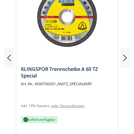
KLINGSPOR Trennscheibe A 60 TZ
Special
Art.-Nr.: KS00700201_A60TZ_SPECIALKART
A
Inkl. 19% Steuern,
exkl. Versandkosten
I
sofort verfügbar