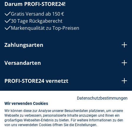
Darum PROFI-STORE24!
Gratis Versand ab 150 €
30 Tage Rückgaberecht
Markenqualität zu Top-Preisen
Zahlungsarten
Versandarten
PROFI-STORE24 vernetzt
Bestellung widerrufen
Datenschutzbestimmungen
Wir verwenden Cookies
Wir können diese zur Analyse unserer Besucherdaten platzieren, um unsere
Webseite zu verbessern, personalisierte Inhalte anzuzeigen und Ihnen ein
Impressum
AGB
Datenschutz
großartiges Webseiten-Erlebnis zu bieten. Für weitere Informationen zu den
von uns verwendeten Cookies öffnen Sie die Einstellungen.