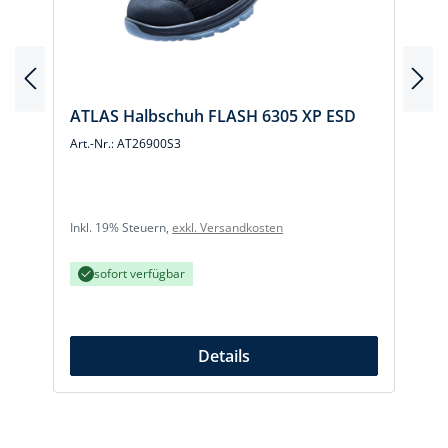
ATLAS Halbschuh FLASH 6305 XP ESD
Art.-Nr.: AT26900S3
A
Inkl. 19% Steuern,
exkl. Versandkosten
I
sofort verfügbar
Details