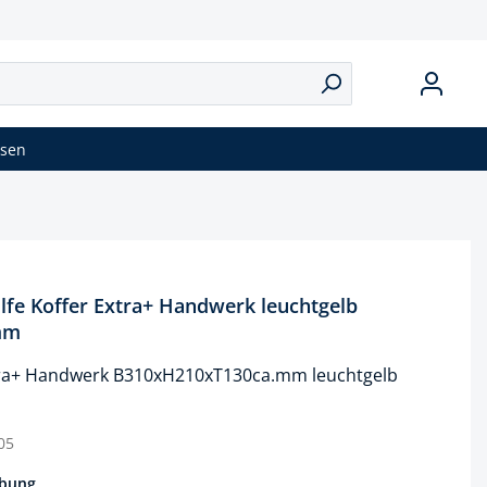
isen
fe Koffer Extra+ Handwerk leuchtgelb
mm
Extra+ Handwerk B310xH210xT130ca.mm leuchtgelb
05
ibung