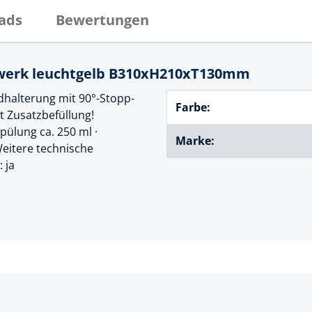
cheiben
ads
Bewertungen
- und Klemmsysteme
ug
rial
uge
dwerk leuchtgelb B310xH210xT130mm
chinenbefestigung
 & Ziehklingen
ndhalterung mit 90°-Stopp-
Farbe:
derstecker
t Zusatzbefüllung!
zeuge
pülung ca. 250 ml ·
Marke:
eitere technische
ug
r
 ja
 Schlagschnur
g
zeug
lle