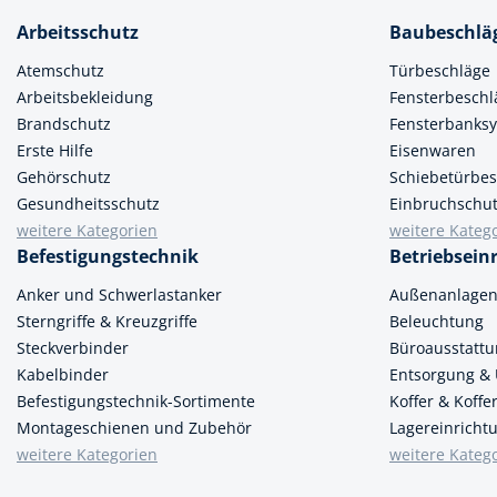
Arbeitsschutz
Baubeschlä
Spanntechni
Atemschutz
Türbeschläge
Spannungspr
Arbeitsbekleidung
Fensterbeschl
Stanzwerkze
Brandschutz
Fensterbanks
Erste Hilfe
Eisenwaren
Gehörschutz
Schiebetürbes
Gesundheitsschutz
Einbruchschu
weitere Kategorien
weitere Kateg
Befestigungstechnik
Betriebsein
Anker und Schwerlastanker
Außenanlage
Sterngriffe & Kreuzgriffe
Beleuchtung
Steckverbinder
Büroausstatt
Kabelbinder
Entsorgung &
Befestigungstechnik-Sortimente
Koffer & Koff
Montageschienen und Zubehör
Lagereinricht
weitere Kategorien
weitere Kateg