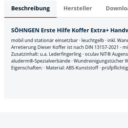
Muttern & S
Handpresse
Beschreibung
Hersteller
Downlo
Verbindungs
Hebelwerkze
Montagemate
Hebewerkze
SÖHNGEN Erste Hilfe Koffer Extra+ Han
Zubehör Mas
Hobel, Beitel
mobil und stationär einsetzbar · leuchtgelb · inkl. Wa
Splinte & Fe
Arretierung Dieser Koffer ist nach DIN 13157-2021 - mi
Magnetwerk
Zusatzinhalt: u.a. Lederfingerling · oculav NIT® Augens
Schellen
aluderm®-Spezialverbände · Wundreinigungstücher W
Malerwerkze
Holzverbinde
Eigenschaften: · Material: ABS-Kunststoff · prüfpflichtig:
Maurer- und
Meißel
Nietwerkzeu
Pumpen
Schneidwerk
Spachtel & Ke