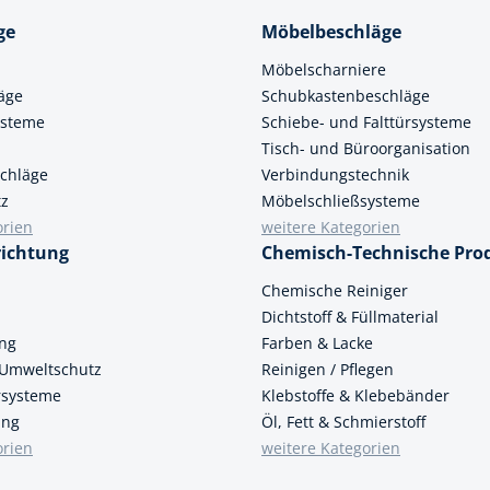
ge
Möbelbeschläge
k
Möbelscharniere
üfer
äge
Schubkastenbeschläge
uge & Lochwerkzeuge
ysteme
Schiebe- und Falttürsysteme
Tisch- und Büroorganisation
chläge
Verbindungstechnik
tz
Möbelschließsysteme
orien
weitere Kategorien
richtung
Chemisch-Technische Pro
n
Chemische Reiniger
Dichtstoff & Füllmaterial
ung
Farben & Lacke
 Umweltschutz
Reinigen / Pflegen
ersysteme
Klebstoffe & Klebebänder
ung
Öl, Fett & Schmierstoff
orien
weitere Kategorien