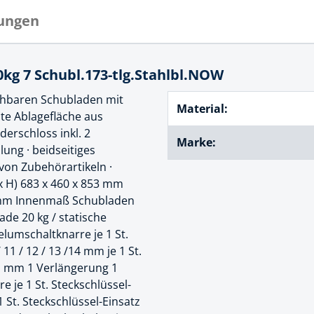
cheiben
ungen
- und Klemmsysteme
ug
rial
uge
 7 Schubl.173-tlg.Stahlbl.NOW
chinenbefestigung
 & Ziehklingen
ehbaren Schubladen mit
Material:
derstecker
ste Ablagefläche aus
zeuge
derschloss inkl. 2
Marke:
lung · beidseitiges
ug
r
 von Zubehörartikeln ·
 Schlagschnur
x H) 683 x 460 x 853 mm
5 mm Innenmaß Schubladen
ade 20 kg / statische
g
elumschaltknarre je 1 St.
 / 11 / 12 / 13 /14 mm je 1 St.
/ 11 mm 1 Verlängerung 1
zeug
 je 1 St. Steckschlüssel-
e 1 St. Steckschlüssel-Einsatz
lle