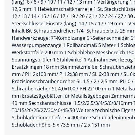
(lang): 6 / 8 / 9 / 10 / 11 / 12 / 13 mm 1 Verlängerung 
12,5 mm: 1 Hebelumschaltknarre je 1 St. Steckschlüssel-
Spanntechni
12 / 13 / 14 / 15 / 16 / 17 / 19 / 20 / 21 / 22 / 24 / 27 / 30
Spannungspr
Steckschlüssel-Einsatz (lang): 14 / 15 / 17 / 19 mm 1 
Inhalt Bit-Schraubendreher: 1/4″ Schrauberbits 25 mm
Stanzwerkze
Handwerkzeuge: 7″-Kombizange 6″-Seitenschneider 6″-
Wasserpumpenzange 1 Rollbandmaß 5 Meter 1 Schlo
Werkstattfeile 200 mm 1 Schieblehre Messbereich 150 
Spannungsprüfer 1 Stahlwinkel 1 Aufnahmewerkzeug 
Ersatzklingen 18 mm Steinmetzmeißel Schraubenziehe
mm / PH 2x100 mm/ PH 2x38 mm / SL 6x38 mm / SL 
Präzisionsschraubendreher SL 1,5 / 2 / 2,5 mm, PH 0 / 
Schraubenzieher SL 4,0x100 / PH 2x100 mm 1 Metalls
mm Ersatzsägeblätter für Metallsägebogen Zimmermann
40 mm Sechskantschlüssel 1,5/2/2,5/3/4/5/6/8/10mm 
T0/15/20/25/27/30/40/45/50 Weitere technische Eigens
Schubladeninnentiefe: 7 x 400mm · Schubladeninnenbr
Schubladenhöhe: 5 x 73,5 mm / 2 x 151 mm