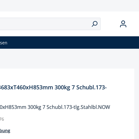
isen
683xT460xH853mm 300kg 7 Schubl.173-
xH853mm 300kg 7 Schubl.173-tlg.Stahlbl.NOW
76
ibung