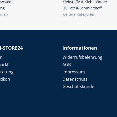
ersysteme
Klebstoffe & Klebebänder
ung
Öl, Fett & Schmierstoff
orien
weitere Kategorien
I-STORE24
Informationen
en
Widerrufsbelehrung
arkt
AGB
eratung
Impressum
xikon
Datenschutz
Geschäftskunde