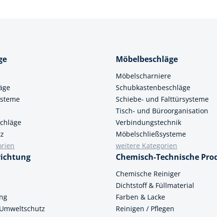
ge
Möbelbeschläge
Möbelscharniere
äge
Schubkastenbeschläge
ysteme
Schiebe- und Falttürsysteme
Tisch- und Büroorganisation
chläge
Verbindungstechnik
tz
Möbelschließsysteme
orien
weitere Kategorien
richtung
Chemisch-Technische Pro
n
Chemische Reiniger
Dichtstoff & Füllmaterial
ung
Farben & Lacke
 Umweltschutz
Reinigen / Pflegen