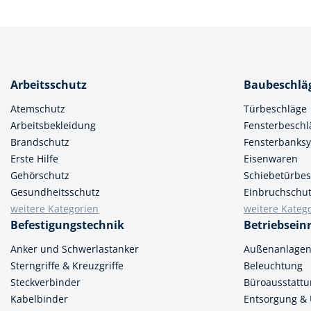
Arbeitsschutz
Baubeschlä
Atemschutz
Türbeschläge
Arbeitsbekleidung
Fensterbeschl
Brandschutz
Fensterbanks
Erste Hilfe
Eisenwaren
Gehörschutz
Schiebetürbes
Gesundheitsschutz
Einbruchschu
weitere Kategorien
weitere Kateg
Befestigungstechnik
Betriebsein
Anker und Schwerlastanker
Außenanlage
Sterngriffe & Kreuzgriffe
Beleuchtung
Steckverbinder
Büroausstatt
Kabelbinder
Entsorgung &