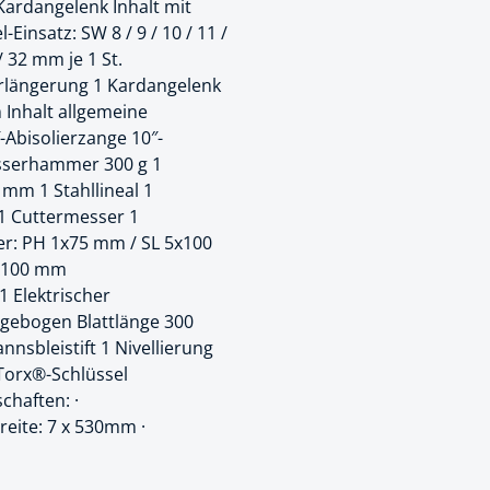
1 Kardangelenk Inhalt mit
Einsatz: SW 8 / 9 / 10 / 11 /
k
 / 32 mm je 1 St.
üfer
Verlängerung 1 Kardangelenk
 Inhalt allgemeine
uge & Lochwerkzeuge
Abisolierzange 10″-
sserhammer 300 g 1
mm 1 Stahllineal 1
1 Cuttermesser 1
r: PH 1x75 mm / SL 5x100
6x100 mm
1 Elektrischer
ägebogen Blattlänge 300
sbleistift 1 Nivellierung
Torx®-Schlüssel
chaften: ·
eite: 7 x 530mm ·