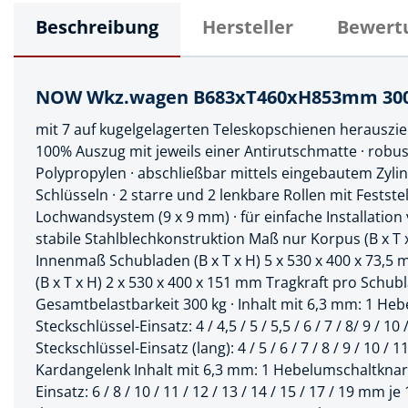
Muttern & S
Handpresse
Beschreibung
Hersteller
Bewert
Verbindungs
Hebelwerkze
Montagemate
Hebewerkze
NOW Wkz.wagen B683xT460xH853mm 300kg
Zubehör Mas
Hobel, Beitel
mit 7 auf kugelgelagerten Teleskopschienen herauszi
Splinte & Fe
100% Auszug mit jeweils einer Antirutschmatte · robu
Magnetwerk
Polypropylen · abschließbar mittels eingebautem Zylin
Schellen
Schlüsseln · 2 starre und 2 lenkbare Rollen mit Feststel
Malerwerkze
Holzverbinde
Lochwandsystem (9 x 9 mm) · für einfache Installation
Maurer- und
stabile Stahlblechkonstruktion Maß nur Korpus (B x T 
Innenmaß Schubladen (B x T x H) 5 x 530 x 400 x 73,
Meißel
(B x T x H) 2 x 530 x 400 x 151 mm Tragkraft pro Schubl
Nietwerkzeu
Gesamtbelastbarkeit 300 kg · Inhalt mit 6,3 mm: 1 Heb
Steckschlüssel-Einsatz: 4 / 4,5 / 5 / 5,5 / 6 / 7 / 8/ 9 / 10
Pumpen
Steckschlüssel-Einsatz (lang): 4 / 5 / 6 / 7 / 8 / 9 / 10 
Schneidwerk
Kardangelenk Inhalt mit 6,3 mm: 1 Hebelumschaltknarre
Einsatz: 6 / 8 / 10 / 11 / 12 / 13 / 14 / 15 / 17 / 19 mm j
Spachtel & Ke