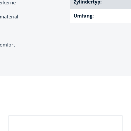
Zylindertyp:
erkerne
k
Umfang:
material
üfer
uge & Lochwerkzeuge
komfort