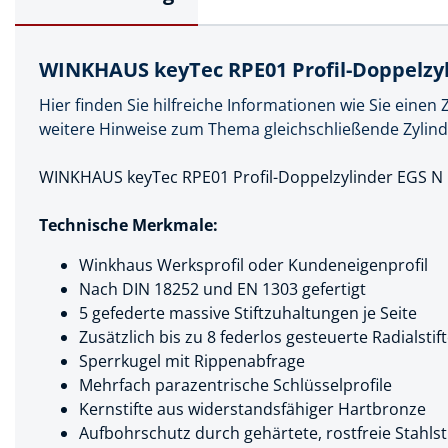
Muttern & S
Handpresse
Verbindungs
Hebelwerkze
WINKHAUS keyTec RPE01 Profil-Doppelzyl
Montagemate
Hebewerkze
Hier finden Sie hilfreiche Informationen wie Sie einen
Zubehör Mas
weitere Hinweise zum Thema gleichschließende Zylind
Hobel, Beitel
Splinte & Fe
WINKHAUS keyTec RPE01 Profil-Doppelzylinder EGS N
Magnetwerk
Schellen
Malerwerkze
Technische Merkmale:
Holzverbinde
Maurer- und
Winkhaus Werksprofil oder Kundeneigenprofil
Nach DIN 18252 und EN 1303 gefertigt
Meißel
5 gefederte massive Stiftzuhaltungen je Seite
Nietwerkzeu
Zusätzlich bis zu 8 federlos gesteuerte Radialstif
Sperrkugel mit Rippenabfrage
Pumpen
Mehrfach parazentrische Schlüsselprofile
Schneidwerk
Kernstifte aus widerstandsfähiger Hartbronze
Aufbohrschutz durch gehärtete, rostfreie Stahlst
Spachtel & Ke