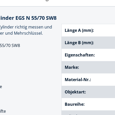
cheiben
- und Klemmsysteme
ug
inder EGS N 55/70 SW8
rial
uge
 Zylinder richtig messen und
chinenbefestigung
Länge A (mm):
er und Mehrschlüssel.
 & Ziehklingen
derstecker
Länge B (mm):
 55/70 SW8
zeuge
Eigenschaften:
ug
r
 Schlagschnur
Marke:
Material-Nr.:
g
te
Objektart:
zeug
Baureihe:
ifte
lle