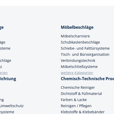
ge
Möbelbeschläge
Möbelscharniere
äge
Schubkastenbeschläge
ysteme
Schiebe- und Falttürsysteme
Tisch- und Büroorganisation
chläge
Verbindungstechnik
tz
Möbelschließsysteme
orien
weitere Kategorien
richtung
Chemisch-Technische Pro
n
Chemische Reiniger
Dichtstoff & Füllmaterial
ung
Farben & Lacke
 Umweltschutz
Reinigen / Pflegen
ersysteme
Klebstoffe & Klebebänder