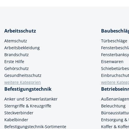
Arbeitsschutz
Baubeschlä
Atemschutz
Türbeschläge
Arbeitsbekleidung
Fensterbeschl
Brandschutz
Fensterbanks
Erste Hilfe
Eisenwaren
Gehörschutz
Schiebetürbes
Gesundheitsschutz
Einbruchschu
weitere Kategorien
weitere Kateg
Befestigungstechnik
Betriebsein
Anker und Schwerlastanker
Außenanlage
Sterngriffe & Kreuzgriffe
Beleuchtung
Steckverbinder
Büroausstatt
Kabelbinder
Entsorgung &
Befestigungstechnik-Sortimente
Koffer & Koff