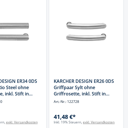
DESIGN ER34 0DS
KARCHER DESIGN ER26 0DS
Rio Steel ohne
Griffpaar Sylt ohne
, inkl. Stift in
Griffrosette, inkl. Stift in
matt, Edelstahl
Edelstahl matt, Edelstahl
20
Art.-Nr.: 122728
41,48 €*
ern,
exkl. Versandkosten
Inkl. 19% Steuern,
exkl. Versandkosten