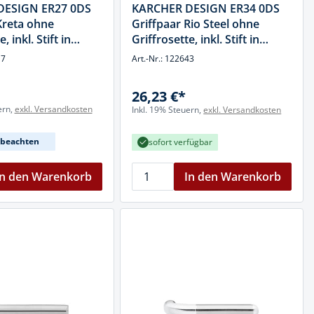
DESIGN ER27 0DS
KARCHER DESIGN ER34 0DS
Kreta ohne
Griffpaar Rio Steel ohne
, inkl. Stift in
Griffrosette, inkl. Stift in
matt, Edelstahl
Edelstahl poliert / matt,
17
Art.-Nr.: 122643
Edelstahl
26,23 €*
ern,
exkl. Versandkosten
Inkl. 19% Steuern,
exkl. Versandkosten
t beachten
sofort verfügbar
In den Warenkorb
In den Warenkorb