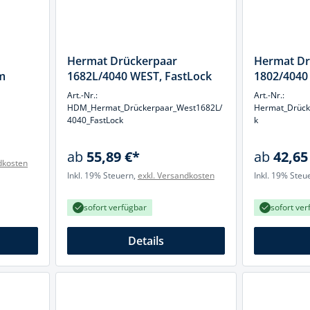
cheiben
- und Klemmsysteme
ug
rial
Hermat Drückerpaar
Hermat Dr
uge
m
1682L/4040 WEST, FastLock
1802/4040 
chinenbefestigung
 & Ziehklingen
Art.-Nr.:
Art.-Nr.:
derstecker
HDM_Hermat_Drückerpaar_West1682L/
Hermat_Drück
4040_FastLock
k
zeuge
ug
ab
55,89 €*
ab
42,65
r
dkosten
 Schlagschnur
Inkl. 19% Steuern,
exkl. Versandkosten
Inkl. 19% Steu
sofort verfügbar
sofort ver
g
Details
zeug
lle