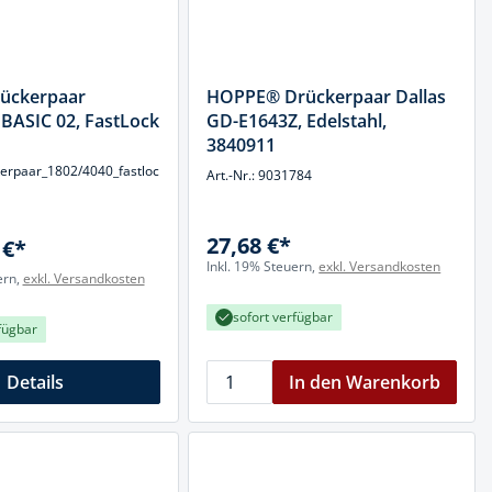
ückerpaar
HOPPE® Drückerpaar Dallas
BASIC 02, FastLock
GD-E1643Z, Edelstahl,
3840911
erpaar_1802/4040_fastloc
Art.-Nr.: 9031784
27,68 €*
 €*
Inkl. 19% Steuern,
exkl. Versandkosten
ern,
exkl. Versandkosten
sofort verfügbar
fügbar
Details
In den Warenkorb