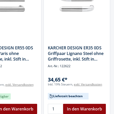
DESIGN ER55 0DS
KARCHER DESIGN ER35 0DS
Paris ohne
Griffpaar Lignano Steel ohne
, inkl. Stift in
Griffrosette, inkl. Stift in
matt, Edelstahl
Edelstahl poliert / matt,
32
Art.-Nr.: 122622
Edelstahl
34,65 €*
Inkl. 19% Steuern,
exkl. Versandkosten
ern,
exkl. Versandkosten
Lieferzeit beachten
fügbar
In den Warenkorb
In den Warenkorb