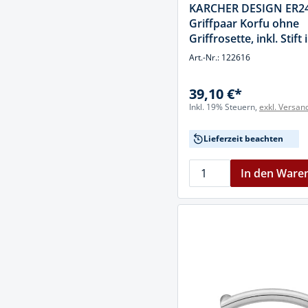
KARCHER DESIGN ER2
Griffpaar Korfu ohne
Griffrosette, inkl. Stift 
Edelstahl matt, Edelsta
Art.-Nr.: 122616
39,10 €*
Inkl. 19% Steuern,
exkl. Versan
Lieferzeit beachten
In den Ware