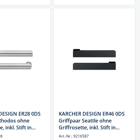
DESIGN ER28 0DS
KARCHER DESIGN ER46 0DS
 Rhodos ohne
Griffpaar Seattle ohne
, inkl. Stift in
Griffrosette, inkl. Stift in
matt, Edelstahl
Kosmos Schwarz, Edelstahl
18
Art.-Nr.: 9216587