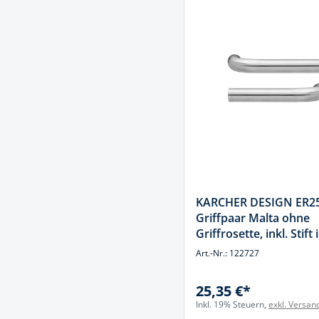
Spanntechni
Spannungspr
Stanzwerkze
KARCHER DESIGN ER2
Griffpaar Malta ohne
Griffrosette, inkl. Stift 
Edelstahl matt, Edelsta
Art.-Nr.: 122727
25,35 €*
Inkl. 19% Steuern,
exkl. Versan