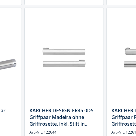
ar
KARCHER DESIGN ER45 0DS
KARCHER 
Griffpaar Madeira ohne
Griffpaar
Griffrosette, inkl. Stift in
Griffrosette
Edelstahl matt, Edelstahl
Edelstahl 
Art.-Nr.: 122644
Art.-Nr.: 1226