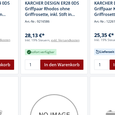
4 0DS
KARCHER DESIGN ER28 0DS
KARCHER 
Griffpaar Rhodos ohne
Griffpaar 
in
Griffrosette, inkl. Stift in
Griffrosette
hl
Kosmos Schwarz, Edelstahl
Edelstahl 
Art.-Nr.: 9216586
Art.-Nr.: 1226
25,35 €*
28,13 €*
dkosten
Inkl. 19% Steu
Inkl. 19% Steuern,
exkl. Versandkosten
Lieferzei
sofort verfügbar
nkorb
In den Warenkorb