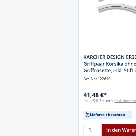
KARCHER DESIGN ER3
Griffpaar Korsika ohn
Griffrosette, inkl. Stift 
Edelstahl matt, Edelsta
Art.-Nr.: 122619
41,48 €*
Inkl. 19% Steuern,
exkl. Versan
Lieferzeit beachten
In den Ware