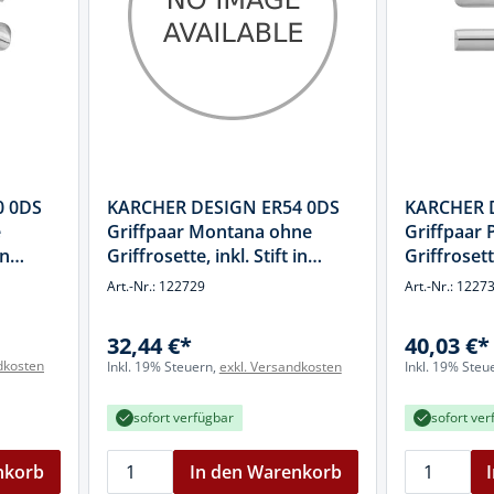
0 0DS
KARCHER DESIGN ER54 0DS
KARCHER 
e
Griffpaar Montana ohne
Griffpaar 
in
Griffrosette, inkl. Stift in
Griffrosette
hl
Edelstahl matt, Edelstahl
Edelstahl 
Art.-Nr.: 122729
Art.-Nr.: 1227
32,44 €*
40,03 €*
dkosten
Inkl. 19% Steuern,
exkl. Versandkosten
Inkl. 19% Steu
sofort verfügbar
sofort ver
nkorb
In den Warenkorb