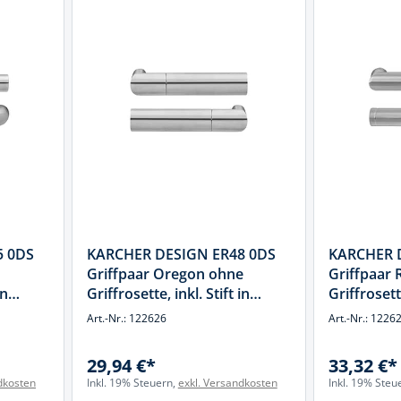
k
üfer
uge & Lochwerkzeuge
5 0DS
KARCHER DESIGN ER48 0DS
KARCHER 
Griffpaar Oregon ohne
Griffpaar 
in
Griffrosette, inkl. Stift in
Griffrosette
hl
Edelstahl matt, Edelstahl
Edelstahl 
Art.-Nr.: 122626
Art.-Nr.: 1226
29,94 €*
33,32 €*
dkosten
Inkl. 19% Steuern,
exkl. Versandkosten
Inkl. 19% Steu