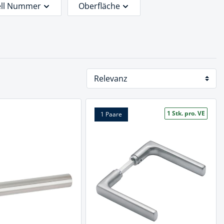
ll Nummer
Oberfläche
Vierkant (mm)
Preis
1 Stk. pro. VE
1 Paare