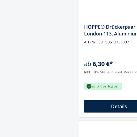
Muttern & S
Handpresse
Verbindungs
Hebelwerkze
Montagemate
HOPPE® Drückerpaar
Hebewerkze
London 113, Aluminiu
Zubehör Mas
Hobel, Beitel
Art.-Nr.: EDP53513735307
Splinte & Fe
Magnetwerk
Schellen
ab
6,30 €*
Malerwerkze
Holzverbinde
Inkl. 19% Steuern,
exkl. Versan
Maurer- und
sofort verfügbar
Meißel
Nietwerkzeu
Details
Pumpen
Schneidwerk
Spachtel & Ke