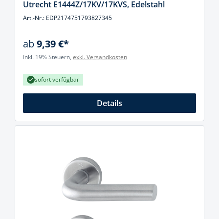
Utrecht E1444Z/17KV/17KVS, Edelstahl
Art.-Nr.: EDP2174751793827345
ab
9,39 €*
Inkl. 19% Steuern,
exkl. Versandkosten
sofort verfügbar
Details