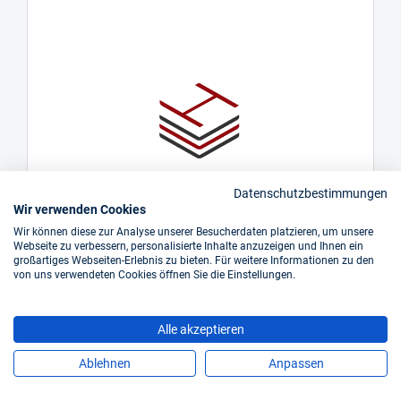
Datenschutzbestimmungen
Wir verwenden Cookies
Wir können diese zur Analyse unserer Besucherdaten platzieren, um unsere
Webseite zu verbessern, personalisierte Inhalte anzuzeigen und Ihnen ein
großartiges Webseiten-Erlebnis zu bieten. Für weitere Informationen zu den
aptec Wechselgarnitur mit Rosetten BASIC 02
von uns verwendeten Cookies öffnen Sie die Einstellungen.
1802.KL/2073 KFI/3127, Edelstahl
Art.-Nr.: EDP1805956547434
Alle akzeptieren
ab
23,82 €*
Ablehnen
Anpassen
Inkl. 19% Steuern,
exkl. Versandkosten