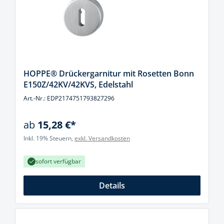
HOPPE® Drückergarnitur mit Rosetten Bonn
E150Z/42KV/42KVS, Edelstahl
Art.-Nr.: EDP2174751793827296
ab
15,28 €*
Inkl. 19% Steuern,
exkl. Versandkosten
sofort verfügbar
Details