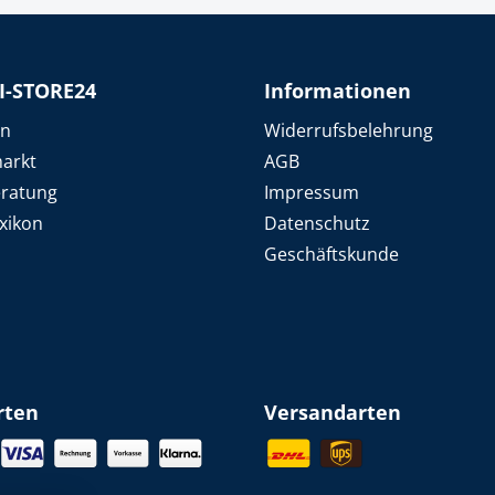
k
üfer
I-STORE24
Informationen
uge & Lochwerkzeuge
en
Widerrufsbelehrung
arkt
AGB
eratung
Impressum
xikon
Datenschutz
Geschäftskunde
rten
Versandarten