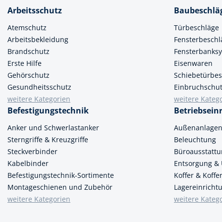
Muttern & S
Arbeitsschutz
Baubeschlä
Handpresse
Verbindungs
Atemschutz
Türbeschläge
Hebelwerkze
Montagemate
Arbeitsbekleidung
Fensterbeschl
Hebewerkze
Brandschutz
Fensterbanks
Zubehör Mas
Erste Hilfe
Eisenwaren
Hobel, Beitel
Gehörschutz
Schiebetürbes
Splinte & Fe
Gesundheitsschutz
Einbruchschu
Magnetwerk
Schellen
weitere Kategorien
weitere Kateg
Malerwerkze
Befestigungstechnik
Betriebsein
Holzverbinde
Maurer- und
Anker und Schwerlastanker
Außenanlage
Sterngriffe & Kreuzgriffe
Beleuchtung
Meißel
Steckverbinder
Büroausstatt
Nietwerkzeu
Kabelbinder
Entsorgung &
Befestigungstechnik-Sortimente
Koffer & Koff
Pumpen
Montageschienen und Zubehör
Lagereinricht
weitere Kategorien
weitere Kateg
Schneidwerk
Spachtel & Ke