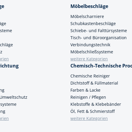
cheiben
ge
Möbelbeschläge
- und Klemmsysteme
Möbelscharniere
ug
rial
äge
Schubkastenbeschläge
uge
ysteme
Schiebe- und Falttürsysteme
chinenbefestigung
Tisch- und Büroorganisation
 & Ziehklingen
chläge
Verbindungstechnik
derstecker
tz
zeuge
Möbelschließsysteme
orien
weitere Kategorien
ug
richtung
Chemisch-Technische Pro
r
 Schlagschnur
n
Chemische Reiniger
Dichtstoff & Füllmaterial
ung
Farben & Lacke
g
 Umweltschutz
Reinigen / Pflegen
ersysteme
Klebstoffe & Klebebänder
ung
Öl, Fett & Schmierstoff
orien
weitere Kategorien
zeug
lle