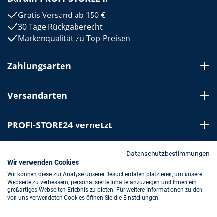
Gratis Versand ab 150 €
30 Tage Rückgaberecht
Markenqualität zu Top-Preisen
Zahlungsarten
Versandarten
PROFI-STORE24 vernetzt
Bestellung widerrufen
Datenschutzbestimmungen
Wir verwenden Cookies
Wir können diese zur Analyse unserer Besucherdaten platzieren, um unsere
Webseite zu verbessern, personalisierte Inhalte anzuzeigen und Ihnen ein
Impressum
AGB
Datenschutz
großartiges Webseiten-Erlebnis zu bieten. Für weitere Informationen zu den
von uns verwendeten Cookies öffnen Sie die Einstellungen.