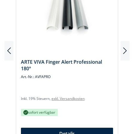
ARTE VIVA Finger Alert Professional
180°
Art.-Nr.: AVFAPRO
A
Inkl. 19% Steuern,
exkl. Versandkosten
I
sofort verfügbar
Details