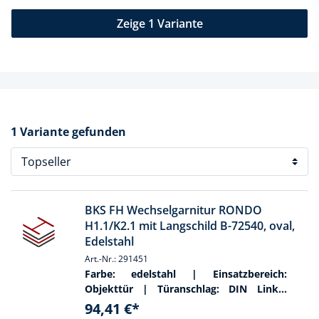
Zeige 1 Variante
1 Variante gefunden
BKS FH Wechselgarnitur RONDO
H1.1/K2.1 mit Langschild B-72540, oval,
Edelstahl
Art.-Nr.: 291451
Farbe:
edelstahl
| Einsatzbereich:
Objekttür
| Türanschlag:
DIN Links-
Rechts
| Lochung:
Profilzylinder gelocht
94,41 €*