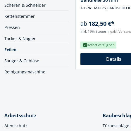
Bandfeile 30 mm
Muttern & S
Scheren & Schneider
Handpresse
Art.-Nr.: MA175_BANDSCHLEI
Verbindungs
Kettenstemmer
Hebelwerkze
ab
182,50 €*
Montagemate
Pressen
Hebewerkze
Inkl. 19% Steuern,
exkl. Versan
Zubehör Mas
Tacker & Nagler
Hobel, Beitel
sofort verfügbar
Splinte & Fe
Feilen
Magnetwerk
Schellen
Details
Sauger & Gebläse
Malerwerkze
Holzverbinde
Reinigungsmaschine
Maurer- und
Meißel
Nietwerkzeu
Pumpen
Arbeitsschutz
Baubeschlä
Schneidwerk
Atemschutz
Türbeschläge
Spachtel & Ke