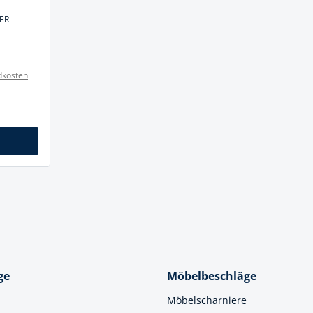
cheiben
FER
- und Klemmsysteme
ug
rial
uge
dkosten
chinenbefestigung
 & Ziehklingen
derstecker
zeuge
ug
r
 Schlagschnur
g
ge
Möbelbeschläge
zeug
Möbelscharniere
lle