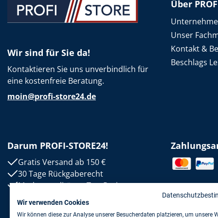
Über PROF
Unternehm
Unser Fachm
Kontakt & B
Wir sind für Sie da!
Beschlags Le
Kontaktieren Sie uns unverbindlich für
eine kostenfreie Beratung.
moin@profi-store24.de
Darum PROFI-STORE24!
Zahlungsa
Gratis Versand ab 150 €
30 Tage Rückgaberecht
Markenqualität zu Top-Preisen
Datenschutzbest
Wir verwenden Cookies
Wir können diese zur Analyse unserer Besucherdaten platzieren, um unsere 