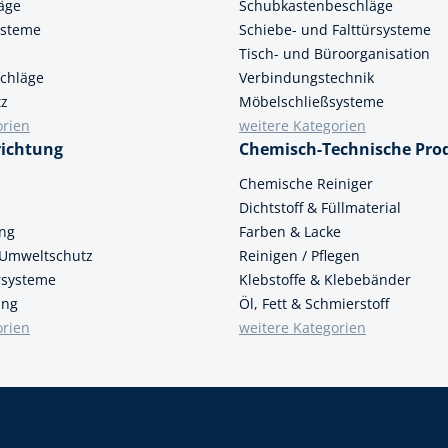
äge
Schubkastenbeschläge
ysteme
Schiebe- und Falttürsysteme
k
Tisch- und Büroorganisation
üfer
chläge
Verbindungstechnik
tz
Möbelschließsysteme
uge & Lochwerkzeuge
orien
weitere Kategorien
richtung
Chemisch-Technische Pro
n
Chemische Reiniger
Dichtstoff & Füllmaterial
ung
Farben & Lacke
 Umweltschutz
Reinigen / Pflegen
ersysteme
Klebstoffe & Klebebänder
ung
Öl, Fett & Schmierstoff
orien
weitere Kategorien