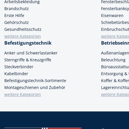
Arbeitsbekleidung
Fensterbeschl
Brandschutz
Fensterbanks
Spanntechni
Erste Hilfe
Eisenwaren
Spannungspr
Gehörschutz
Schiebetürbes
Gesundheitsschutz
Einbruchschu
Stanzwerkze
weitere Kategorien
weitere Kateg
Befestigungstechnik
Betriebsein
Anker und Schwerlastanker
Außenanlage
Sterngriffe & Kreuzgriffe
Beleuchtung
Steckverbinder
Büroausstatt
Kabelbinder
Entsorgung &
Befestigungstechnik-Sortimente
Koffer & Koff
Montageschienen und Zubehör
Lagereinricht
weitere Kategorien
weitere Kateg