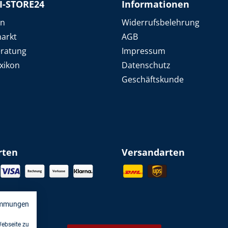
I-STORE24
Informationen
en
Widerrufsbelehrung
arkt
AGB
eratung
Impressum
xikon
Datenschutz
Geschäftskunde
rten
Versandarten
immungen
Webseite zu