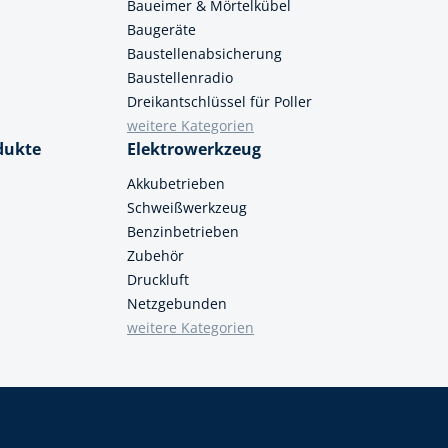
Baueimer & Mörtelkübel
Baugeräte
Baustellenabsicherung
Baustellenradio
Dreikantschlüssel für Poller
weitere Kategorien
dukte
Elektrowerkzeug
Akkubetrieben
Schweißwerkzeug
Benzinbetrieben
Zubehör
Druckluft
Netzgebunden
weitere Kategorien