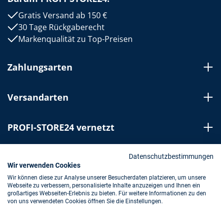
Gratis Versand ab 150 €
30 Tage Rückgaberecht
Markenqualität zu Top-Preisen
Zahlungsarten
Versandarten
PROFI-STORE24 vernetzt
Bestellung widerrufen
Datenschutzbestimmungen
Wir verwenden Cookies
Wir können diese zur Analyse unserer Besucherdaten platzieren, um unsere
Webseite zu verbessern, personalisierte Inhalte anzuzeigen und Ihnen ein
Impressum
AGB
Datenschutz
großartiges Webseiten-Erlebnis zu bieten. Für weitere Informationen zu den
von uns verwendeten Cookies öffnen Sie die Einstellungen.