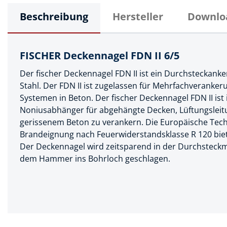
Muttern & S
Handpresse
Beschreibung
Hersteller
Downlo
Verbindungs
Hebelwerkze
Montagemate
Hebewerkze
FISCHER Deckennagel FDN II 6/5
Zubehör Mas
Hobel, Beitel
Der fischer Deckennagel FDN II ist ein Durchsteckanke
Splinte & Fe
Stahl. Der FDN II ist zugelassen für Mehrfachveranke
Magnetwerk
Systemen in Beton. Der fischer Deckennagel FDN II ist
Schellen
Malerwerkze
Noniusabhänger für abgehängte Decken, Lüftungsleitu
Holzverbinde
gerissenem Beton zu verankern. Die Europäische Tec
Maurer- und
Brandeignung nach Feuerwiderstandsklasse R 120 biete
Der Deckennagel wird zeitsparend in der Durchsteck
Meißel
dem Hammer ins Bohrloch geschlagen.
Nietwerkzeu
Pumpen
Schneidwerk
Spachtel & Ke