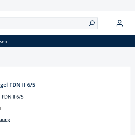
isen
el FDN II 6/5
FDN II 6/5
1
ibung