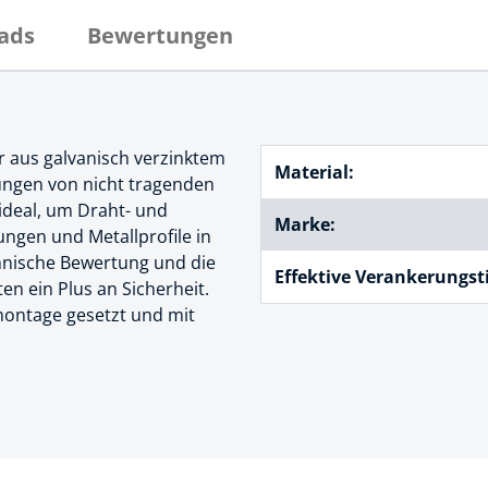
cheiben
ads
Bewertungen
- und Klemmsysteme
ug
rial
uge
chinenbefestigung
 & Ziehklingen
r aus galvanisch verzinktem
derstecker
Material:
rungen von nicht tragenden
zeuge
 ideal, um Draht- und
Marke:
ug
ngen und Metallprofile in
r
hnische Bewertung und die
 Schlagschnur
Effektive Verankerungsti
n ein Plus an Sicherheit.
montage gesetzt und mit
g
zeug
lle