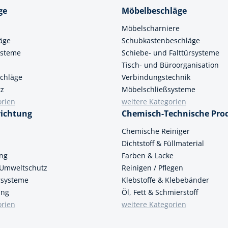
ge
Möbelbeschläge
Möbelscharniere
äge
Schubkastenbeschläge
ysteme
Schiebe- und Falttürsysteme
Tisch- und Büroorganisation
chläge
Verbindungstechnik
tz
Möbelschließsysteme
orien
weitere Kategorien
richtung
Chemisch-Technische Pro
n
Chemische Reiniger
Dichtstoff & Füllmaterial
ung
Farben & Lacke
 Umweltschutz
Reinigen / Pflegen
ersysteme
Klebstoffe & Klebebänder
ung
Öl, Fett & Schmierstoff
orien
weitere Kategorien