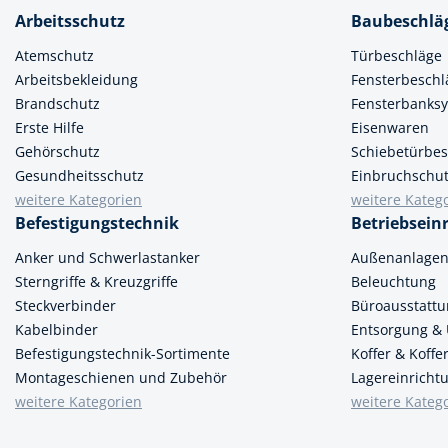
Arbeitsschutz
Baubeschlä
Atemschutz
Türbeschläge
Arbeitsbekleidung
Fensterbeschl
Brandschutz
Fensterbanks
Erste Hilfe
Eisenwaren
Gehörschutz
Schiebetürbes
Gesundheitsschutz
Einbruchschu
weitere Kategorien
weitere Kateg
Befestigungstechnik
Betriebsein
Anker und Schwerlastanker
Außenanlage
Sterngriffe & Kreuzgriffe
Beleuchtung
Steckverbinder
Büroausstatt
Kabelbinder
Entsorgung &
Befestigungstechnik-Sortimente
Koffer & Koff
Montageschienen und Zubehör
Lagereinricht
weitere Kategorien
weitere Kateg