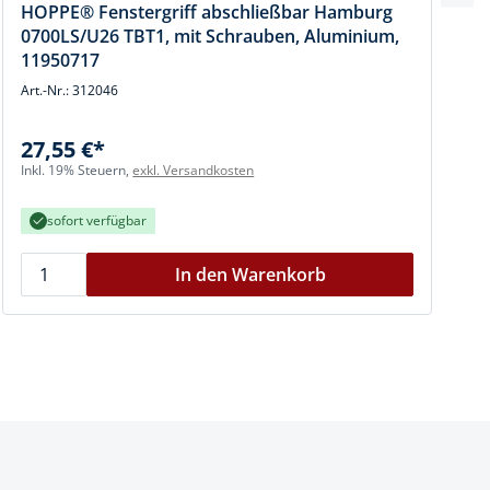
HOPPE® Fenstergriff abschließbar Hamburg
0700LS/U26 TBT1, mit Schrauben, Aluminium,
11950717
Art.-Nr.: 312046
A
27,55 €*
I
Inkl. 19% Steuern,
exkl. Versandkosten
sofort verfügbar
In den Warenkorb