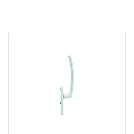
k
üfer
uge & Lochwerkzeuge