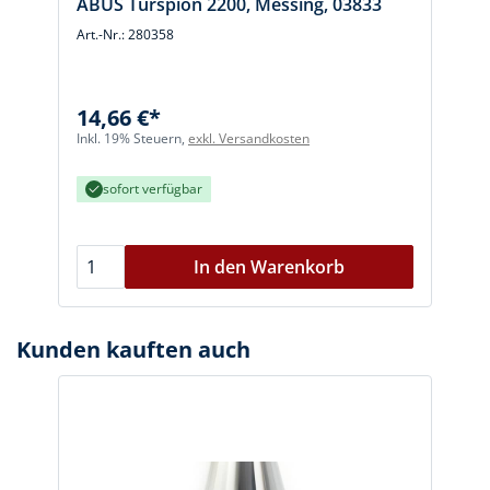
ABUS Türspion 2200, Messing, 03833
Art.-Nr.: 280358
A
14,66 €*
Inkl. 19% Steuern,
exkl. Versandkosten
I
sofort verfügbar
In den Warenkorb
Kunden kauften auch