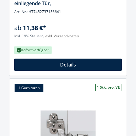
einliegende Tür,
Art.-Nr.: HT7452737156641
ab
11,38 €*
Inkl. 19% Steuern,
exkl. Versandkosten
sofort verfügbar
Details
1 Stk. pro. VE
1 Garnituren