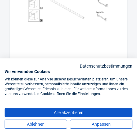
HETTICH Einseitige Adapter für
Datenschutzbestimmungen
Schubkastensysteme,
Wir verwenden Cookies
Art.-Nr.: HT14700546730319
Wir können diese zur Analyse unserer Besucherdaten platzieren, um unsere
Webseite zu verbessern, personalisierte Inhalte anzuzeigen und Ihnen ein
großartiges Webseiten-Erlebnis zu bieten. Für weitere Informationen zu den
ab
0,65 €*
von uns verwendeten Cookies öffnen Sie die Einstellungen.
Inkl. 19% Steuern,
exkl. Versandkosten
Alle akzeptieren
sofort verfügbar
Ablehnen
Anpassen
Details