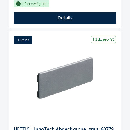
sofort verfügbar
Details
1 Stk. pro. VE
1 Stück
HETTICH InnoTech Abdeckkappe, grau, 60779