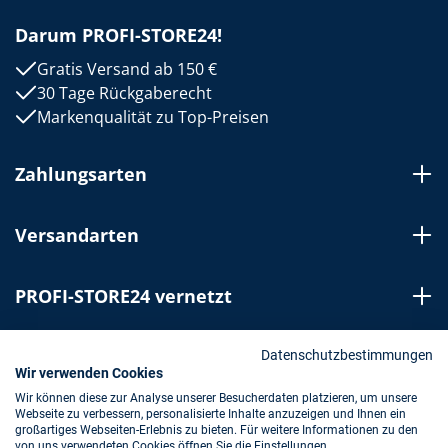
Darum PROFI-STORE24!
Gratis Versand ab 150 €
30 Tage Rückgaberecht
Markenqualität zu Top-Preisen
Zahlungsarten
Versandarten
PROFI-STORE24 vernetzt
Bestellung widerrufen
Datenschutzbestimmungen
Wir verwenden Cookies
Wir können diese zur Analyse unserer Besucherdaten platzieren, um unsere
Webseite zu verbessern, personalisierte Inhalte anzuzeigen und Ihnen ein
Impressum
AGB
Datenschutz
großartiges Webseiten-Erlebnis zu bieten. Für weitere Informationen zu den
von uns verwendeten Cookies öffnen Sie die Einstellungen.