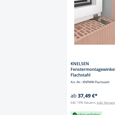
Spanntechni
Spannungspr
Stanzwerkze
KNELSEN
Fenstermontagewinke
Flachstahl
Art.-Nr.: KNFMW-Flachstahl
ab
37,49 €*
Inkl. 19% Steuern,
exkl. Versan
sofort verfügbar