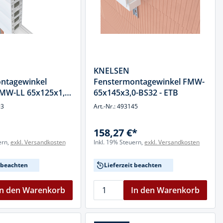
KNELSEN
ntagewinkel
Fenstermontagewinkel FMW-
FMW-LL 65x125x1,5-
65x145x3,0-BS32 - ETB
93
Art.-Nr.: 493145
158,27 €*
ern,
exkl. Versandkosten
Inkl. 19% Steuern,
exkl. Versandkosten
t beachten
Lieferzeit beachten
In den Warenkorb
In den Warenkorb