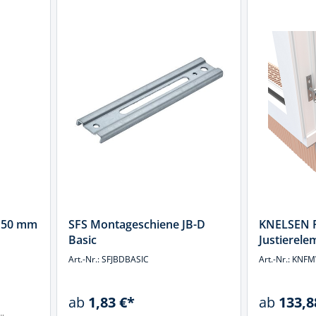
 150 mm
SFS Montageschiene JB-D
KNELSEN F
Basic
Justierele
Art.-Nr.: SFJBDBASIC
Art.-Nr.: KN
ab
1,83 €*
ab
133,8