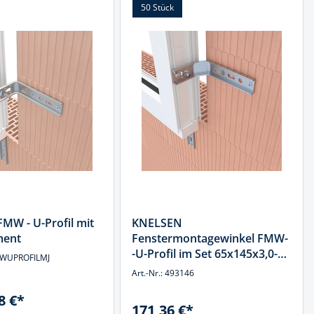
50 Stück
MW - U-Profil mit
KNELSEN
ment
Fenstermontagewinkel FMW-
-U-Profil im Set 65x145x3,0-
FMWUPROFILMJ
BS50 - ETB
Art.-Nr.: 493146
8 €*
171,36 €*