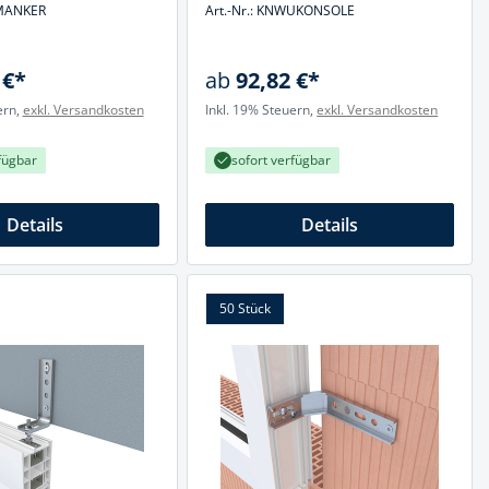
WMANKER
Art.-Nr.: KNWUKONSOLE
 €*
ab
92,82 €*
ern,
exkl. Versandkosten
Inkl. 19% Steuern,
exkl. Versandkosten
fügbar
sofort verfügbar
Details
Details
50 Stück