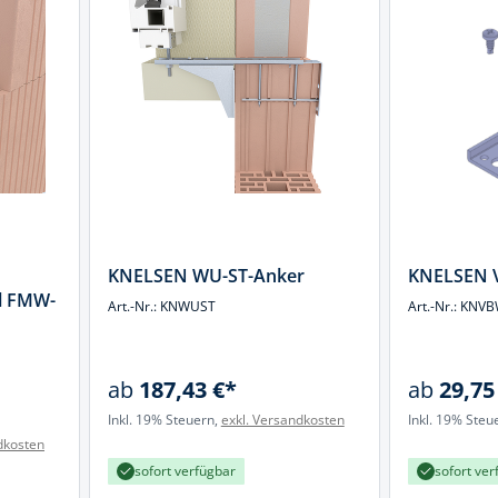
k
üfer
uge & Lochwerkzeuge
KNELSEN WU-ST-Anker
KNELSEN 
l FMW-
Art.-Nr.: KNWUST
Art.-Nr.: KNV
ab
187,43 €*
ab
29,75
Inkl. 19% Steuern,
exkl. Versandkosten
Inkl. 19% Steu
dkosten
sofort verfügbar
sofort ver