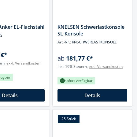
nker EL-Flachstahl
KNELSEN Schwerlastkonsole
SL-Konsole
FS
Art.-Nr.: KNSCHWERLASTKONSOLE
 €*
ab
181,77 €*
ern,
exkl. Versandkosten
Inkl. 19% Steuern,
exkl. Versandkosten
fügbar
sofort verfügbar
Details
Details
25 Stück