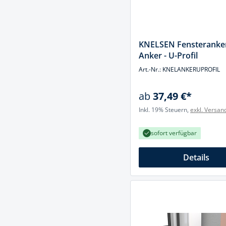
Muttern & S
Handpresse
Verbindungs
Hebelwerkze
Montagemate
KNELSEN Fensteranker
Hebewerkze
Anker - U-Profil
Zubehör Mas
Hobel, Beitel
Art.-Nr.: KNELANKERUPROFIL
Splinte & Fe
Magnetwerk
ab
37,49 €*
Schellen
Malerwerkze
Inkl. 19% Steuern,
exkl. Versan
Holzverbinde
Maurer- und
sofort verfügbar
Meißel
Details
Nietwerkzeu
Pumpen
Schneidwerk
Spachtel & Ke