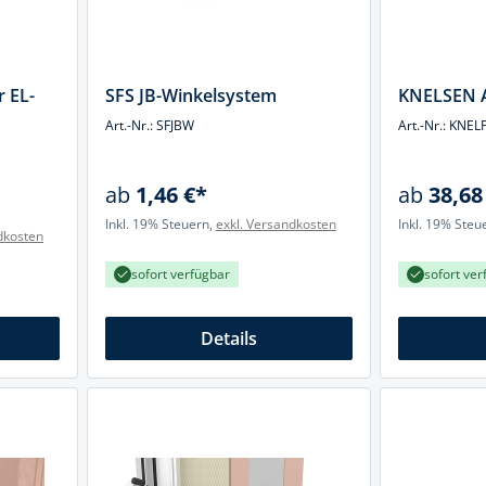
cheiben
- und Klemmsysteme
ug
rial
 EL-
SFS JB-Winkelsystem
KNELSEN A
uge
chinenbefestigung
Art.-Nr.: SFJBW
Art.-Nr.: KNEL
 & Ziehklingen
derstecker
zeuge
ab
1,46 €*
ab
38,68
Inkl. 19% Steuern,
exkl. Versandkosten
Inkl. 19% Steu
ug
dkosten
r
 Schlagschnur
sofort verfügbar
sofort ver
Details
g
zeug
lle