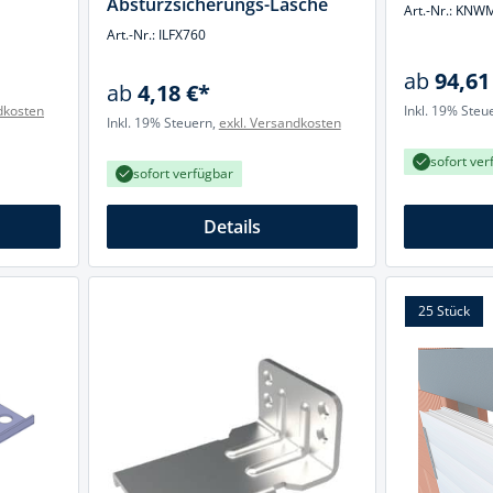
Absturzsicherungs-Lasche
Art.-Nr.: KN
Art.-Nr.: ILFX760
ab
94,61
ab
4,18 €*
dkosten
Inkl. 19% Steu
Inkl. 19% Steuern,
exkl. Versandkosten
sofort ver
sofort verfügbar
Details
25 Stück