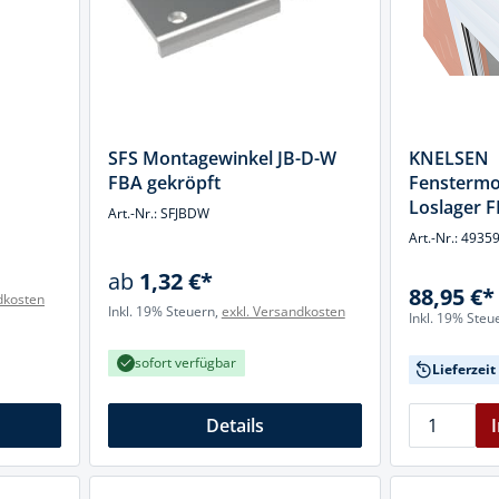
SFS Montagewinkel JB-D-W
KNELSEN
FBA gekröpft
Fenstermo
Loslager 
Art.-Nr.: SFJBDW
M8x70
Art.-Nr.: 4935
ab
1,32 €*
88,95 €*
dkosten
Inkl. 19% Steuern,
exkl. Versandkosten
Inkl. 19% Steu
sofort verfügbar
Lieferzei
Details