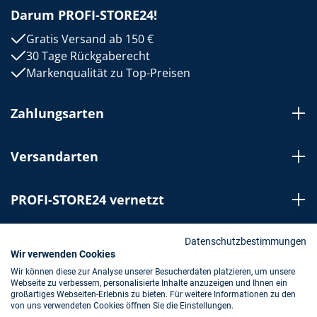
Darum PROFI-STORE24!
Gratis Versand ab 150 €
30 Tage Rückgaberecht
Markenqualität zu Top-Preisen
Zahlungsarten
Versandarten
PROFI-STORE24 vernetzt
Bestellung widerrufen
Datenschutzbestimmungen
Wir verwenden Cookies
Wir können diese zur Analyse unserer Besucherdaten platzieren, um unsere
Webseite zu verbessern, personalisierte Inhalte anzuzeigen und Ihnen ein
Impressum
AGB
Datenschutz
großartiges Webseiten-Erlebnis zu bieten. Für weitere Informationen zu den
von uns verwendeten Cookies öffnen Sie die Einstellungen.