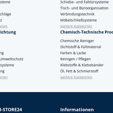
ysteme
Schiebe- und Falttürsysteme
Tisch- und Büroorganisation
chläge
Verbindungstechnik
tz
Möbelschließsysteme
orien
weitere Kategorien
richtung
Chemisch-Technische Pro
n
Chemische Reiniger
Dichtstoff & Füllmaterial
ung
Farben & Lacke
 Umweltschutz
Reinigen / Pflegen
ersysteme
Klebstoffe & Klebebänder
ung
Öl, Fett & Schmierstoff
orien
weitere Kategorien
I-STORE24
Informationen