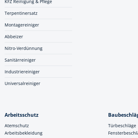
KFZ Reinigung & Pflege
Spanntechni
Terpentinersatz
Spannungspr
Montagereiniger
Stanzwerkze
Abbeizer
Nitro-Verdünnung
Sanitärreiniger
Industriereiniger
Universalreiniger
Arbeitsschutz
Baubeschlä
Atemschutz
Türbeschläge
Arbeitsbekleidung
Fensterbeschl