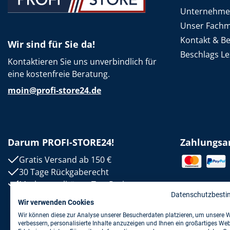
Unternehm
Unser Fachm
Kontakt & B
Wir sind für Sie da!
Beschlags Le
Kontaktieren Sie uns unverbindlich für
eine kostenfreie Beratung.
moin@profi-store24.de
Darum PROFI-STORE24!
Zahlungsa
Gratis Versand ab 150 €
30 Tage Rückgaberecht
Markenqualität zu Top-Preisen
Datenschutzbest
Wir verwenden Cookies
Wir können diese zur Analyse unserer Besucherdaten platzieren, um unsere 
verbessern, personalisierte Inhalte anzuzeigen und Ihnen ein großartiges Web