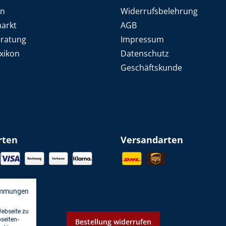
en
Widerrufsbelehrung
arkt
AGB
eratung
Impressum
xikon
Datenschutz
Geschäftskunde
rten
Versandarten
immungen
Webseite zu
seiten-
Bestellung widerrufen