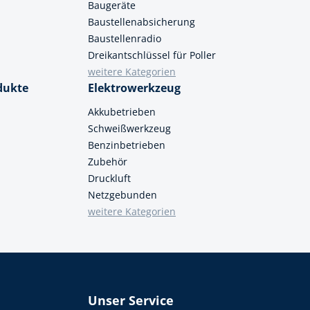
Baugeräte
Baustellenabsicherung
Baustellenradio
Dreikantschlüssel für Poller
weitere Kategorien
dukte
Elektrowerkzeug
Akkubetrieben
Schweißwerkzeug
Benzinbetrieben
Zubehör
Druckluft
Netzgebunden
weitere Kategorien
Unser Service