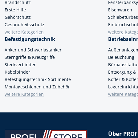
Brandschutz
Fensterbanks
Erste Hilfe
Eisenwaren
Gehörschutz
Schiebetürbes
Gesundheitsschutz
Einbruchschu
weitere Kategorien
weitere Kateg
Befestigungstechnik
Betriebsein
Anker und Schwerlastanker
Außenanlage
Sterngriffe & Kreuzgriffe
Beleuchtung
Steckverbinder
Büroausstatt
Kabelbinder
Entsorgung &
Befestigungstechnik-Sortimente
Koffer & Koff
Montageschienen und Zubehör
Lagereinricht
weitere Kategorien
weitere Kateg
Über PROF