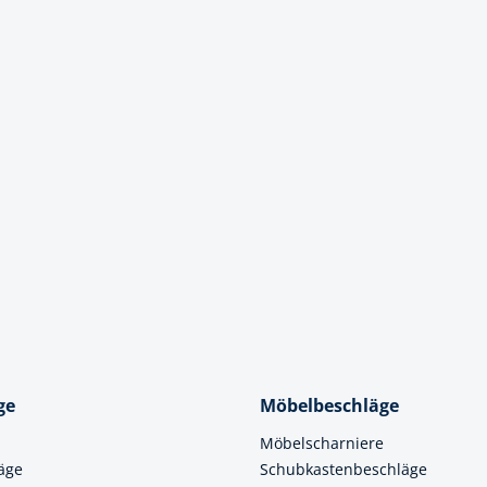
k
üfer
uge & Lochwerkzeuge
ge
Möbelbeschläge
Möbelscharniere
äge
Schubkastenbeschläge