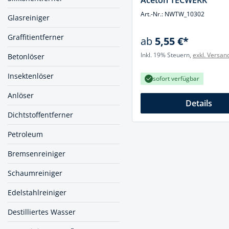
Aceton TECWERK
Muttern & S
Handpresse
Art.-Nr.: NWTW_10302
Glasreiniger
Verbindungs
Hebelwerkze
Graffitientferner
ab
5,55 €*
Montagemate
Hebewerkze
Inkl. 19% Steuern,
exkl. Versan
Betonlöser
Zubehör Mas
Hobel, Beitel
Insektenlöser
sofort verfügbar
Splinte & Fe
Magnetwerk
Anlöser
Schellen
Details
Malerwerkze
Dichtstoffentferner
Holzverbinde
Maurer- und
Petroleum
Meißel
Bremsenreiniger
Nietwerkzeu
Schaumreiniger
Pumpen
Edelstahlreiniger
Schneidwerk
Destilliertes Wasser
Spachtel & Ke