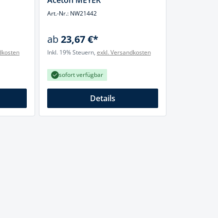
Aceton MEYER
cheiben
Art.-Nr.: NW21442
- und Klemmsysteme
ug
ab
23,67 €*
rial
uge
dkosten
Inkl. 19% Steuern,
exkl. Versandkosten
chinenbefestigung
 & Ziehklingen
derstecker
sofort verfügbar
zeuge
Details
ug
r
 Schlagschnur
g
zeug
lle