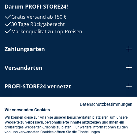
Darum PROFI-STORE24!
Gratis Versand ab 150 €
30 Tage Rückgaberecht
Markenqualität zu Top-Preisen
Zahlungsarten
Versandarten
PROFI-STORE24 vernetzt
Bestellung widerrufen
Datenschutzbestimmungen
Wir verwenden Cookies
Wir können diese zur Analyse unserer Besucherdaten platzieren, um unsere
Webseite zu verbessern, personalisierte Inhalte anzuzeigen und Ihnen ein
Impressum
AGB
Datenschutz
großartiges Webseiten-Erlebnis zu bieten. Für weitere Informationen zu den
von uns verwendeten Cookies öffnen Sie die Einstellungen.