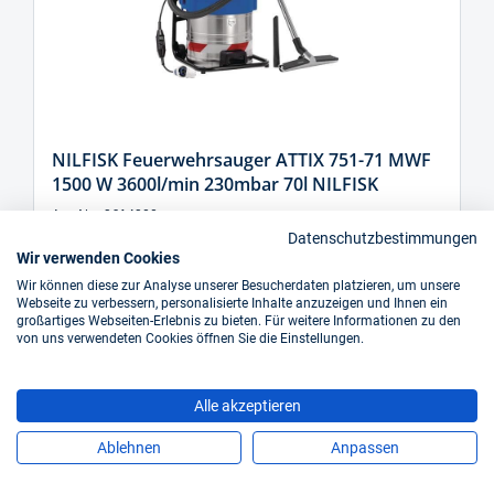
NILFISK Feuerwehrsauger ATTIX 751-71 MWF
1500 W 3600l/min 230mbar 70l NILFISK
Art.-Nr.: 9614900
Datenschutzbestimmungen
Wir verwenden Cookies
3.272,74 €*
Wir können diese zur Analyse unserer Besucherdaten platzieren, um unsere
Inkl. 19% Steuern,
exkl. Versandkosten
Webseite zu verbessern, personalisierte Inhalte anzuzeigen und Ihnen ein
großartiges Webseiten-Erlebnis zu bieten. Für weitere Informationen zu den
von uns verwendeten Cookies öffnen Sie die Einstellungen.
kurzfristig verfügbar
In den Warenkorb
Alle akzeptieren
Ablehnen
Anpassen