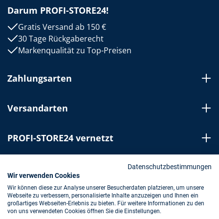
Darum PROFI-STORE24!
Gratis Versand ab 150 €
30 Tage Rückgaberecht
Markenqualität zu Top-Preisen
Zahlungsarten
Versandarten
PROFI-STORE24 vernetzt
Bestellung widerrufen
Datenschutzbestimmungen
Wir verwenden Cookies
Wir können diese zur Analyse unserer Besucherdaten platzieren, um unsere
Webseite zu verbessern, personalisierte Inhalte anzuzeigen und Ihnen ein
Impressum
AGB
Datenschutz
großartiges Webseiten-Erlebnis zu bieten. Für weitere Informationen zu den
von uns verwendeten Cookies öffnen Sie die Einstellungen.