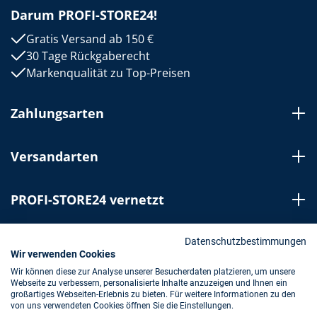
Darum PROFI-STORE24!
Gratis Versand ab 150 €
30 Tage Rückgaberecht
Markenqualität zu Top-Preisen
Zahlungsarten
Versandarten
PROFI-STORE24 vernetzt
Bestellung widerrufen
Datenschutzbestimmungen
Wir verwenden Cookies
Wir können diese zur Analyse unserer Besucherdaten platzieren, um unsere
Webseite zu verbessern, personalisierte Inhalte anzuzeigen und Ihnen ein
Impressum
AGB
Datenschutz
großartiges Webseiten-Erlebnis zu bieten. Für weitere Informationen zu den
von uns verwendeten Cookies öffnen Sie die Einstellungen.