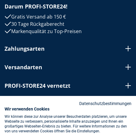
Darum PROFI-STORE24!
Gratis Versand ab 150 €
30 Tage Rückgaberecht
Markenqualität zu Top-Preisen
Zahlungsarten
Versandarten
PROFI-STORE24 vernetzt
Bestellung widerrufen
Datenschutzbestimmungen
Wir verwenden Cookies
Wir können diese zur Analyse unserer Besucherdaten platzieren, um unsere
Webseite zu verbessern, personalisierte Inhalte anzuzeigen und Ihnen ein
Impressum
AGB
Datenschutz
großartiges Webseiten-Erlebnis zu bieten. Für weitere Informationen zu den
von uns verwendeten Cookies öffnen Sie die Einstellungen.