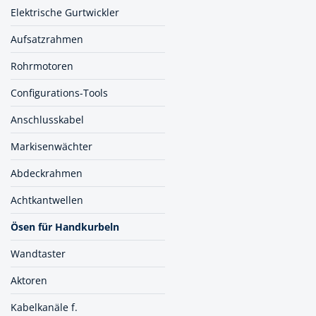
Muttern & S
Elektrische Gurtwickler
Handpresse
Verbindungs
Aufsatzrahmen
Hebelwerkze
Montagemate
Rohrmotoren
Hebewerkze
Zubehör Mas
Configurations-Tools
Hobel, Beitel
Splinte & Fe
Anschlusskabel
Magnetwerk
Schellen
Markisenwächter
Malerwerkze
Holzverbinde
Abdeckrahmen
Maurer- und
Achtkantwellen
Meißel
Ösen für Handkurbeln
Nietwerkzeu
Wandtaster
Pumpen
Aktoren
Schneidwerk
Kabelkanäle f.
Spachtel & Ke