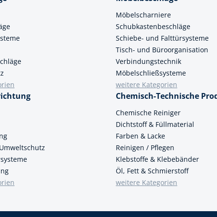
Möbelscharniere
äge
Schubkastenbeschläge
ysteme
Schiebe- und Falttürsysteme
Tisch- und Büroorganisation
chläge
Verbindungstechnik
tz
Möbelschließsysteme
orien
weitere Kategorien
richtung
Chemisch-Technische Pro
n
Chemische Reiniger
Dichtstoff & Füllmaterial
ung
Farben & Lacke
 Umweltschutz
Reinigen / Pflegen
ersysteme
Klebstoffe & Klebebänder
ung
Öl, Fett & Schmierstoff
orien
weitere Kategorien