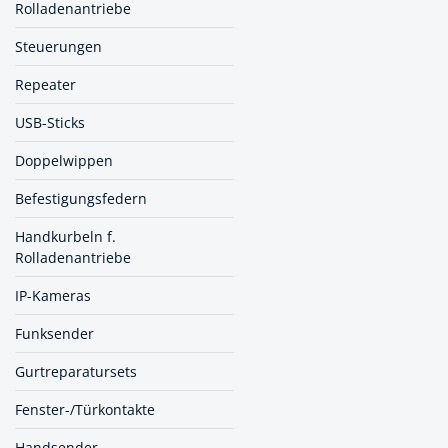
Rolladenantriebe
Spanntechni
Steuerungen
Spannungspr
Repeater
Stanzwerkze
USB-Sticks
Doppelwippen
Befestigungsfedern
Handkurbeln f.
Rolladenantriebe
IP-Kameras
Funksender
Gurtreparatursets
Fenster-/Türkontakte
Handsender