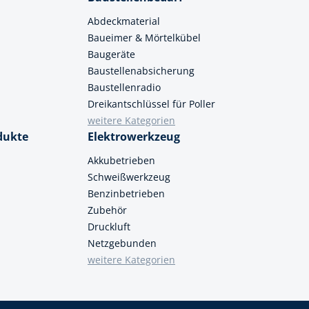
Abdeckmaterial
Baueimer & Mörtelkübel
Baugeräte
Baustellenabsicherung
Baustellenradio
Dreikantschlüssel für Poller
weitere Kategorien
dukte
Elektrowerkzeug
Akkubetrieben
Schweißwerkzeug
Benzinbetrieben
Zubehör
Druckluft
Netzgebunden
weitere Kategorien