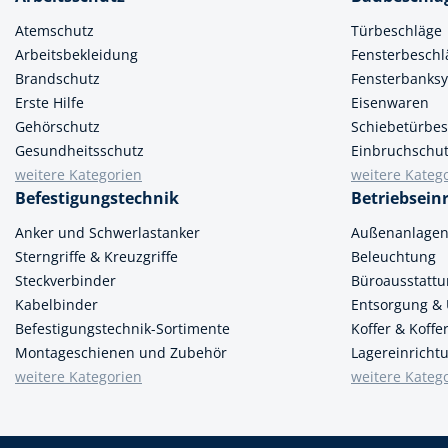
Atemschutz
Türbeschläge
Arbeitsbekleidung
Fensterbeschl
Brandschutz
Fensterbanks
Erste Hilfe
Eisenwaren
Gehörschutz
Schiebetürbes
Gesundheitsschutz
Einbruchschu
weitere Kategorien
weitere Kateg
Befestigungstechnik
Betriebsein
Anker und Schwerlastanker
Außenanlage
Sterngriffe & Kreuzgriffe
Beleuchtung
Steckverbinder
Büroausstatt
Kabelbinder
Entsorgung &
Befestigungstechnik-Sortimente
Koffer & Koff
Montageschienen und Zubehör
Lagereinricht
weitere Kategorien
weitere Kateg