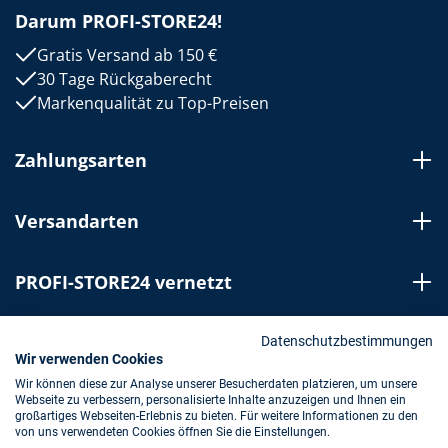
Darum PROFI-STORE24!
Gratis Versand ab 150 €
30 Tage Rückgaberecht
Markenqualität zu Top-Preisen
Zahlungsarten
Versandarten
PROFI-STORE24 vernetzt
Bestellung widerrufen
Datenschutzbestimmungen
Wir verwenden Cookies
Wir können diese zur Analyse unserer Besucherdaten platzieren, um unsere
Webseite zu verbessern, personalisierte Inhalte anzuzeigen und Ihnen ein
Impressum
AGB
Datenschutz
großartiges Webseiten-Erlebnis zu bieten. Für weitere Informationen zu den
von uns verwendeten Cookies öffnen Sie die Einstellungen.