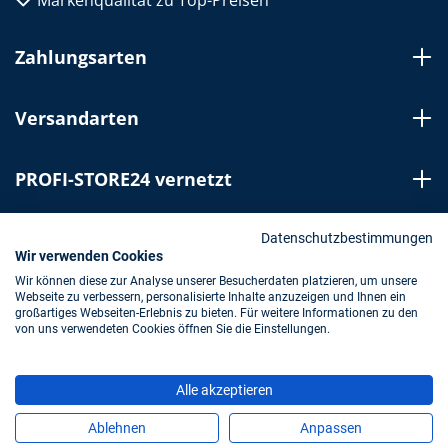
Markenqualität zu Top-Preisen
Zahlungsarten
Versandarten
PROFI-STORE24 vernetzt
Bestellung widerrufen
Datenschutzbestimmungen
Wir verwenden Cookies
Wir können diese zur Analyse unserer Besucherdaten platzieren, um unsere
Webseite zu verbessern, personalisierte Inhalte anzuzeigen und Ihnen ein
Impressum
AGB
Datenschutz
großartiges Webseiten-Erlebnis zu bieten. Für weitere Informationen zu den
von uns verwendeten Cookies öffnen Sie die Einstellungen.
* Alle Preise inkl. gesetzl. Mehrwertsteuer zzgl.
Alle akzeptieren
Versandkosten
und ggf. Nachnahmegebühren, wenn nicht
anders angegeben.
Ablehnen
Anpassen
Copyright © 2023 Hedemann GmbH & Co. KG/PROFI-STORE24