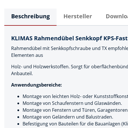
Muttern & S
Handpresse
Verbindungs
Beschreibung
Hersteller
Downlo
Hebelwerkze
Montagemate
Hebewerkze
Zubehör Mas
KLIMAS Rahmendübel Senkkopf KPS-Fast-1
Hobel, Beitel
Splinte & Fe
Rahmendübel mit Senkkopfschraube und TX empfohlen
Magnetwerk
Elementen aus
Schellen
Malerwerkze
Holzverbinde
Holz- und Holzwerkstoffen. Sorgt für oberflächenbün
Maurer- und
Anbauteil.
Meißel
Anwendungsbereiche:
Nietwerkzeu
Montage von leichten Holz- oder Kunststoffkons
Montage von Schaufenstern und Glaswänden.
Pumpen
Montage von Fenstern und Türen, Garagentoren
Schneidwerk
Montage von Geländern und Balustraden.
Befestigung von Bauteilen für die Bauanlagen (K
Spachtel & Ke