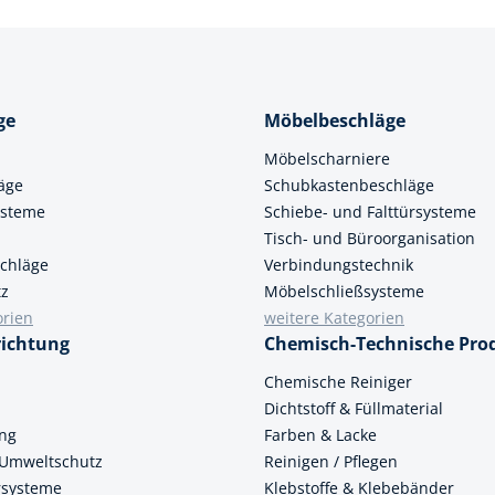
ge
Möbelbeschläge
Möbelscharniere
äge
Schubkastenbeschläge
ysteme
Schiebe- und Falttürsysteme
Tisch- und Büroorganisation
chläge
Verbindungstechnik
tz
Möbelschließsysteme
orien
weitere Kategorien
richtung
Chemisch-Technische Pro
n
Chemische Reiniger
Dichtstoff & Füllmaterial
ung
Farben & Lacke
 Umweltschutz
Reinigen / Pflegen
ersysteme
Klebstoffe & Klebebänder