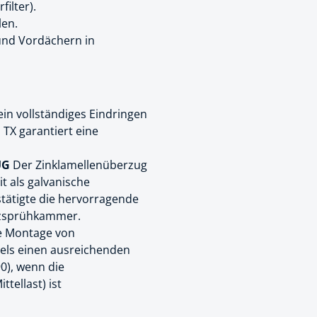
ilter).
len.
k
und Vordächern in
üfer
uge & Lochwerkzeuge
in vollständiges Eindringen
TX garantiert eine
UG
Der Zinklamellenüberzug
t als galvanische
tätigte die hervorragende
alzsprühkammer.
e Montage von
els einen ausreichenden
0), wenn die
tellast) ist