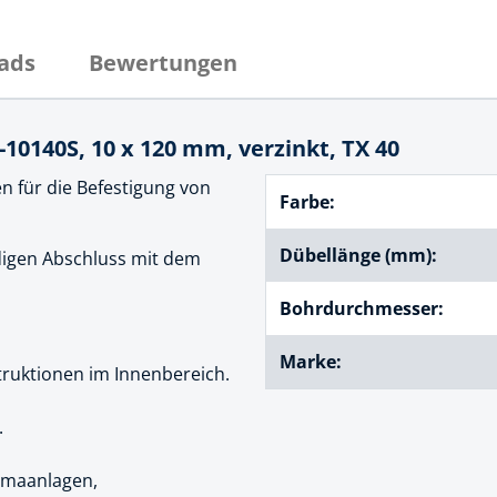
cheiben
- und Klemmsysteme
ads
Bewertungen
ug
rial
uge
chinenbefestigung
0140S, 10 x 120 mm, verzinkt, TX 40
 & Ziehklingen
derstecker
 für die Befestigung von
zeuge
Farbe:
ug
Dübellänge (mm):
r
digen Abschluss mit dem
 Schlagschnur
Bohrdurchmesser:
Marke:
g
truktionen im Innenbereich.
.
zeug
limaanlagen,
lle