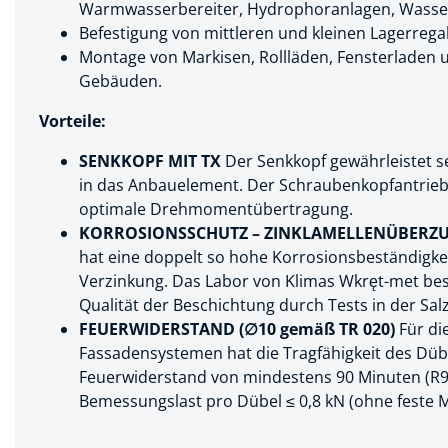
Warmwasserbereiter, Hydrophoranlagen, Wasserf
Befestigung von mittleren und kleinen Lagerrega
Spanntechni
Montage von Markisen, Rollläden, Fensterladen 
Spannungspr
Gebäuden.
Stanzwerkze
Vorteile:
SENKKOPF MIT TX
Der Senkkopf gewährleistet se
in das Anbauelement. Der Schraubenkopfantrieb 
optimale Drehmomentübertragung.
KORROSIONSSCHUTZ – ZINKLAMELLENÜBERZ
hat eine doppelt so hohe Korrosionsbeständigkei
Verzinkung. Das Labor von Klimas Wkręt-met bes
Qualität der Beschichtung durch Tests in der S
FEUERWIDERSTAND (∅10 gemäß TR 020)
Für di
Fassadensystemen hat die Tragfähigkeit des Düb
Feuerwiderstand von mindestens 90 Minuten (R9
Bemessungslast pro Dübel ≤ 0,8 kN (ohne feste Mit