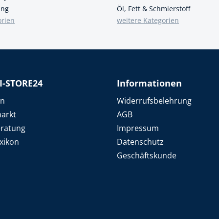
ung
Öl, Fett & Schmierstoff
orien
weitere Kategorien
I-STORE24
Informationen
en
Widerrufsbelehrung
arkt
AGB
eratung
Impressum
xikon
Datenschutz
Geschäftskunde