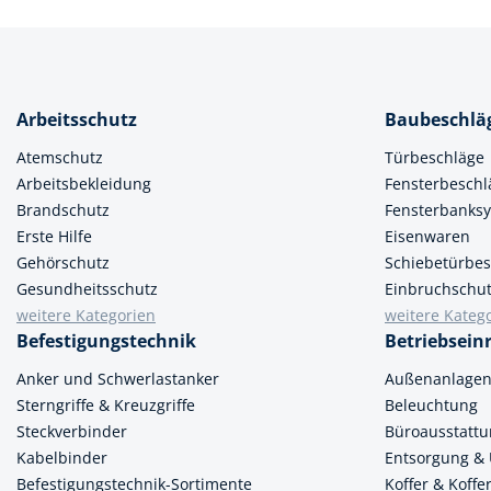
Arbeitsschutz
Baubeschlä
Atemschutz
Türbeschläge
Arbeitsbekleidung
Fensterbeschl
Brandschutz
Fensterbanks
Erste Hilfe
Eisenwaren
Gehörschutz
Schiebetürbes
Gesundheitsschutz
Einbruchschu
weitere Kategorien
weitere Kateg
Befestigungstechnik
Betriebsein
Anker und Schwerlastanker
Außenanlage
Sterngriffe & Kreuzgriffe
Beleuchtung
Steckverbinder
Büroausstatt
Kabelbinder
Entsorgung &
Befestigungstechnik-Sortimente
Koffer & Koff