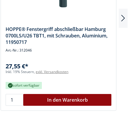
HOPPE® Fenstergriff abschließbar Hamburg
0700LS/U26 TBT1, mit Schrauben, Aluminium,
11950717
Art.-Nr.: 312046
A
27,55 €*
I
Inkl. 19% Steuern,
exkl. Versandkosten
sofort verfügbar
In den Warenkorb