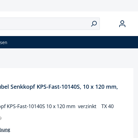
isen
el Senkkopf KPS-Fast-10140S, 10 x 120 mm,
f KPS-Fast-10140S 10 x 120 mm verzinkt TX 40
9
ibung