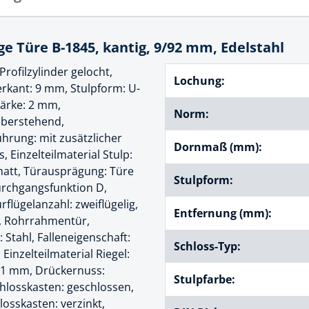
cheiben
- und Klemmsysteme
ug
ge Türe B-1845, kantig, 9/92 mm, Edelstahl
rial
uge
ofilzylinder gelocht,
Lochung:
chinenbefestigung
kant: 9 mm, Stulpform: U-
 & Ziehklingen
tärke: 2 mm,
derstecker
Norm:
 überstehend,
zeuge
hrung: mit zusätzlicher
Dornmaß (mm):
ug
Einzelteilmaterial Stulp:
r
 matt, Türausprägung: Türe
 Schlagschnur
Stulpform:
Durchgangsfunktion D,
flügelanzahl: zweiflügelig,
Entfernung (mm):
r, Rohrrahmentür,
g
: Stahl, Falleneigenschaft:
Schloss-Typ:
Einzelteilmaterial Riegel:
 21 mm, Drückernuss:
zeug
Stulpfarbe:
Schlosskasten: geschlossen,
losskasten: verzinkt,
lle