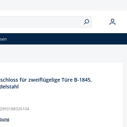
isen
schloss für zweiflügelige Türe B-1845,
delstahl
2993188326104
ibung