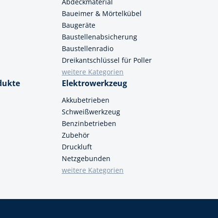
Abdeckmaterial
Baueimer & Mörtelkübel
Baugeräte
Baustellenabsicherung
Baustellenradio
Dreikantschlüssel für Poller
weitere Kategorien
dukte
Elektrowerkzeug
Akkubetrieben
Schweißwerkzeug
Benzinbetrieben
Zubehör
Druckluft
Netzgebunden
weitere Kategorien