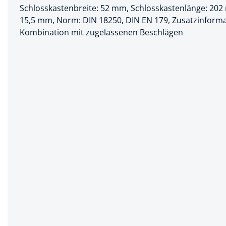
Schlosskastenbreite: 52 mm, Schlosskastenlänge: 202
Spanntechni
15,5 mm, Norm: DIN 18250, DIN EN 179, Zusatzinforma
Kombination mit zugelassenen Beschlägen
Spannungspr
Stanzwerkze