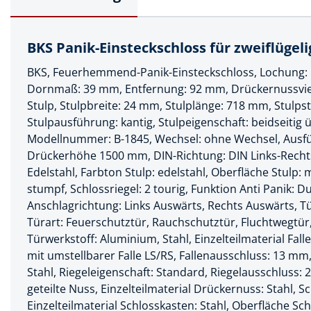
Muttern & S
Handpresse
Verbindungs
Hebelwerkze
BKS Panik-Einsteckschloss für zweiflügeli
Montagemate
Hebewerkze
BKS, Feuerhemmend-Panik-Einsteckschloss, Lochung: Pr
Zubehör Mas
Dornmaß: 39 mm, Entfernung: 92 mm, Drückernussvier
Hobel, Beitel
Stulp, Stulpbreite: 24 mm, Stulplänge: 718 mm, Stulps
Splinte & Fe
Stulpausführung: kantig, Stulpeigenschaft: beidseitig
Magnetwerk
Schellen
Modellnummer: B-1845, Wechsel: ohne Wechsel, Ausfü
Malerwerkze
Drückerhöhe 1500 mm, DIN-Richtung: DIN Links-Rechts, 
Holzverbinde
Edelstahl, Farbton Stulp: edelstahl, Oberfläche Stulp:
Maurer- und
stumpf, Schlossriegel: 2 tourig, Funktion Anti Panik: 
Meißel
Anschlagrichtung: Links Auswärts, Rechts Auswärts, Tür
Türart: Feuerschutztür, Rauchschutztür, Fluchtwegtü
Nietwerkzeu
Türwerkstoff: Aluminium, Stahl, Einzelteilmaterial Falle
Pumpen
mit umstellbarer Falle LS/RS, Fallenausschluss: 13 mm, 
Stahl, Riegeleigenschaft: Standard, Riegelausschluss:
Schneidwerk
geteilte Nuss, Einzelteilmaterial Drückernuss: Stahl, 
Einzelteilmaterial Schlosskasten: Stahl, Oberfläche Sch
Spachtel & Ke