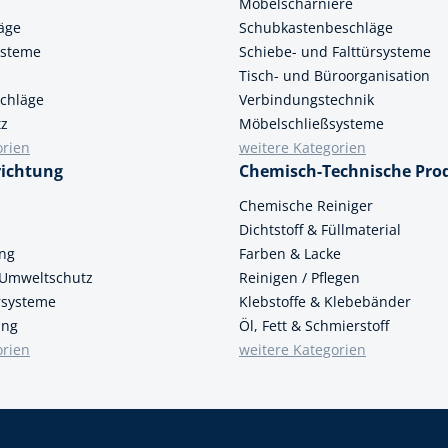
Möbelscharniere
äge
Schubkastenbeschläge
ysteme
Schiebe- und Falttürsysteme
Tisch- und Büroorganisation
chläge
Verbindungstechnik
tz
Möbelschließsysteme
orien
weitere Kategorien
richtung
Chemisch-Technische Pro
n
Chemische Reiniger
Dichtstoff & Füllmaterial
ung
Farben & Lacke
 Umweltschutz
Reinigen / Pflegen
ersysteme
Klebstoffe & Klebebänder
ung
Öl, Fett & Schmierstoff
orien
weitere Kategorien