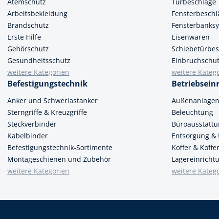
Atemschutz
Türbeschläge
Arbeitsbekleidung
Fensterbeschl
Brandschutz
Fensterbanks
Erste Hilfe
Eisenwaren
Gehörschutz
Schiebetürbes
Gesundheitsschutz
Einbruchschu
weitere Kategorien
weitere Kateg
Befestigungstechnik
Betriebsein
Anker und Schwerlastanker
Außenanlage
Sterngriffe & Kreuzgriffe
Beleuchtung
Steckverbinder
Büroausstatt
Kabelbinder
Entsorgung &
Befestigungstechnik-Sortimente
Koffer & Koff
Montageschienen und Zubehör
Lagereinricht
weitere Kategorien
weitere Kateg