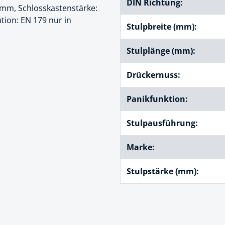
DIN Richtung:
 mm, Schlosskastenstärke:
k
tion: EN 179 nur in
Stulpbreite (mm):
üfer
Stulplänge (mm):
uge & Lochwerkzeuge
Drückernuss:
Panikfunktion:
Stulpausführung:
Marke:
Stulpstärke (mm):