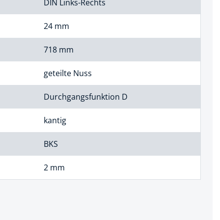
DIN Links-Rechts
24 mm
718 mm
geteilte Nuss
Durchgangsfunktion D
kantig
BKS
2 mm