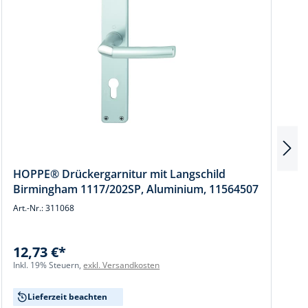
HOPPE® Drückergarnitur mit Langschild
Birmingham 1117/202SP, Aluminium, 11564507
Art.-Nr.: 311068
A
12,73 €*
Inkl. 19% Steuern,
exkl. Versandkosten
I
Lieferzeit beachten