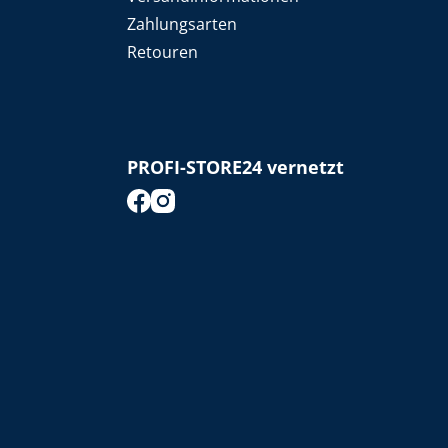
Zahlungsarten
Retouren
PROFI-STORE24 vernetzt
footer.socialMedia.facebook.title
footer.socialMedia.instagram.title