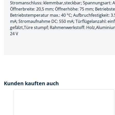
Stromanschluss: klemmbar,steckbar; Spannungsart: AC
Spanntechni
Öffnerbreite: 20,5 mm; Öffnerhöhe: 75 mm; Betriebstem
Betriebstemperatur max.: 40 °C; Aufbruchfestigkeit: 
Spannungspr
mA; Stromaufnahme DC: 550 mA; Türflügelanzahl: einfl
gefälzt,Türe stumpf; Rahmenwerkstoff: Holz,Aluminium,
Stanzwerkze
24 V
Kunden kauften auch