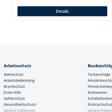
Details
Arbeitsschutz
Baubeschlä
Atemschutz
Türbeschläge
Arbeitsbekleidung
Fensterbeschl
Brandschutz
Fensterbanks
Erste Hilfe
Eisenwaren
Gehörschutz
Schiebetürbes
Gesundheitsschutz
Einbruchschu
weitere Kategorien
weitere Kateg