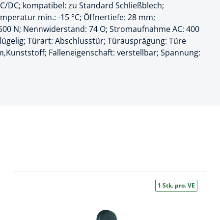
/DC; kompatibel: zu Standard Schließblech;
k
peratur min.: -15 °C; Öffnertiefe: 28 mm;
3.500 N; Nennwiderstand: 74 O; Stromaufnahme AC: 400
üfer
ügelig; Türart: Abschlusstür; Türausprägung: Türe
Kunststoff; Falleneigenschaft: verstellbar; Spannung:
uge & Lochwerkzeuge
1 Stk. pro. VE