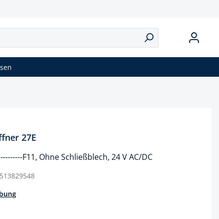
isen
ffner 27E
---------F11, Ohne Schließblech, 24 V AC/DC
513829548
ibung