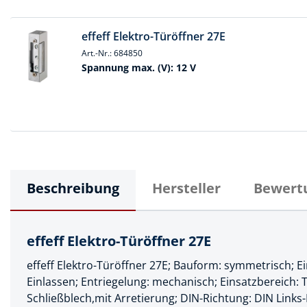
Muttern & S
Handpresse
Verbindungs
effeff Elektro-Türöffner 27E
Hebelwerkze
Art.-Nr.: 684850
Montagemate
Spannung max. (V):
12 V
Hebewerkze
Zubehör Mas
Hobel, Beitel
Splinte & Fe
Magnetwerk
Schellen
Malerwerkze
Holzverbinde
Maurer- und
Beschreibung
Hersteller
Bewert
Meißel
Nietwerkzeu
effeff Elektro-Türöffner 27E
Pumpen
effeff Elektro-Türöffner 27E; Bauform: symmetrisch; 
Schneidwerk
Einlassen; Entriegelung: mechanisch; Einsatzbereich: 
Schließblech,mit Arretierung; DIN-Richtung: DIN Links
Spachtel & Ke