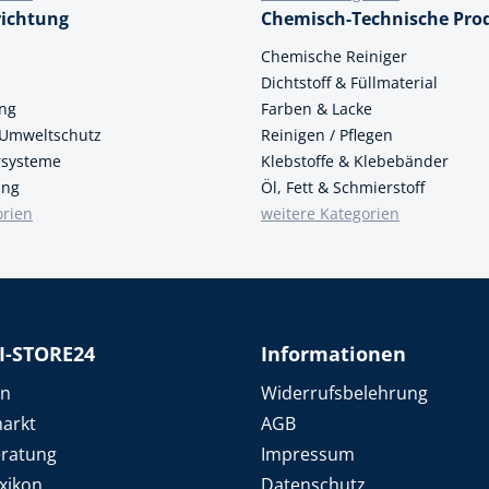
richtung
Chemisch-Technische Pro
n
Chemische Reiniger
Dichtstoff & Füllmaterial
ung
Farben & Lacke
 Umweltschutz
Reinigen / Pflegen
ersysteme
Klebstoffe & Klebebänder
ung
Öl, Fett & Schmierstoff
orien
weitere Kategorien
I-STORE24
Informationen
en
Widerrufsbelehrung
arkt
AGB
eratung
Impressum
xikon
Datenschutz