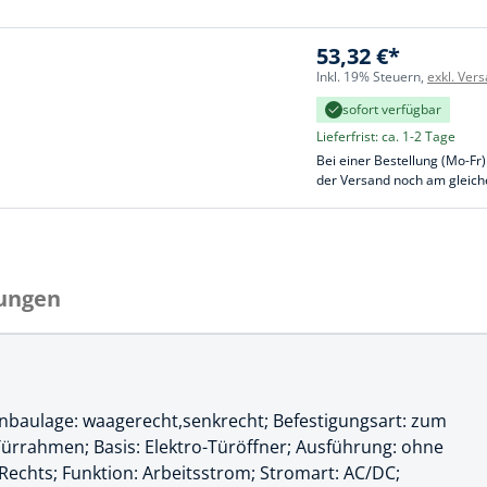
cheiben
- und Klemmsysteme
53,32 €*
ug
Inkl. 19% Steuern,
exkl. Ver
rial
uge
sofort verfügbar
chinenbefestigung
Lieferfrist: ca. 1-2 Tage
 & Ziehklingen
Bei einer Bestellung (Mo-Fr)
derstecker
der Versand noch am gleich
zeuge
ug
r
 Schlagschnur
ungen
g
Einbaulage: waagerecht,senkrecht; Befestigungsart: zum
zeug
Türrahmen; Basis: Elektro-Türöffner; Ausführung: ohne
-Rechts; Funktion: Arbeitsstrom; Stromart: AC/DC;
lle