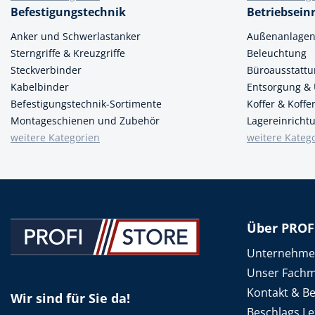
Befestigungstechnik
Betriebsein
Anker und Schwerlastanker
Außenanlage
Sterngriffe & Kreuzgriffe
Beleuchtung
Steckverbinder
Büroausstatt
Kabelbinder
Entsorgung &
Befestigungstechnik-Sortimente
Koffer & Koff
Montageschienen und Zubehör
Lagereinricht
weitere Kategorien
weitere Kateg
Über PROF
Unternehm
Unser Fachm
Kontakt & B
Wir sind für Sie da!
Beschlags Le